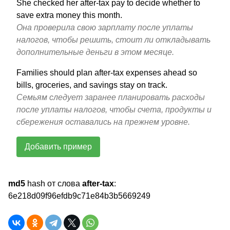
She checked her after-tax pay to decide whether to
save extra money this month.
Она проверила свою зарплату после уплаты
налогов, чтобы решить, стоит ли откладывать
дополнительные деньги в этом месяце.
Families should plan after-tax expenses ahead so
bills, groceries, and savings stay on track.
Семьям следует заранее планировать расходы
после уплаты налогов, чтобы счета, продукты и
сбережения оставались на прежнем уровне.
Добавить пример
md5
hash от слова
after-tax
:
6e218d09f96efdb9c71e84b3b5669249