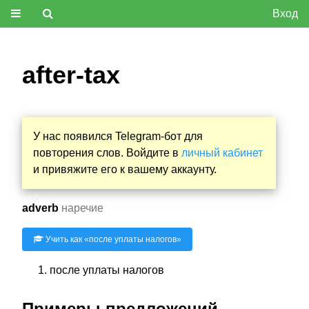
Вход
after-tax
У нас появился Telegram-бот для
повторения слов. Войдите в
личный кабинет
и привяжите его к вашему аккаунту.
adverb
наречие
Учить как «
после уплаты налогов
»
после уплаты налогов
Примеры предложений