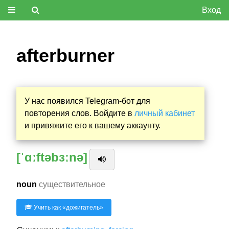
Вход
afterburner
У нас появился Telegram-бот для
повторения слов. Войдите в
личный кабинет
и привяжите его к вашему аккаунту.
[ˈɑːftəbɜːnə]
noun
существительное
Учить как «
дожигатель
»