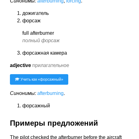
Синонимы:
afterburning
,
forcing
.
дожигатель
форсаж
full afterburner
полный форсаж
форсажная камера
adjective
прилагательное
Учить как «
форсажный
»
Синонимы:
afterburning
.
форсажный
Примеры предложений
The pilot checked the afterburner before the aircraft