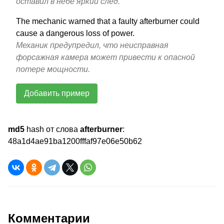
оставил в небе яркий след.
The mechanic warned that a faulty afterburner could
cause a dangerous loss of power.
Механик предупредил, что неисправная
форсажная камера может привести к опасной
потере мощности.
Добавить пример
md5
hash от слова
afterburner
:
48a1d4ae91ba1200fffaf97e06e50b62
Комментарии