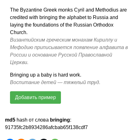
The Byzantine Greek monks Cyril and Methodius are
credited with bringing the alphabet to Russia and
laying the foundations of the Russian Orthodox
Church.
Византийским греческим монахам Кириллу и
Мефодию приписывается появление алфавита в
России и основание Русской Православной
Церкви.
Bringing up a baby is hard work.
Воспитание детей — тяжелый труд.
Добавить пример
md5
hash от слова
bringing
:
91735fc2b8934286afcbab65f138cdf7