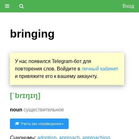
Вход
bringing
У нас появился Telegram-бот для
повторения слов. Войдите в
личный кабинет
и привяжите его к вашему аккаунту.
[ˈbrɪŋɪŋ]
noun
существительное
Учить как «
приведение
»
Синонимы:
adoption
,
approach
,
approaching
,