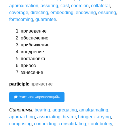
approximation
,
assuring
,
cast
,
coercion
,
collateral
,
coverage
,
directing
,
embedding
,
endowing
,
ensuring
,
forthcoming
,
guarantee
.
приведение
обеспечение
приближение
внедрение
постановка
привоз
занесение
participle
причастие
Учить как «
приносящий
»
Синонимы:
bearing
,
aggregating
,
amalgamating
,
approaching
,
associating
,
bearer
,
bringer
,
carrying
,
comprising
,
connecting
,
consolidating
,
contributory
,