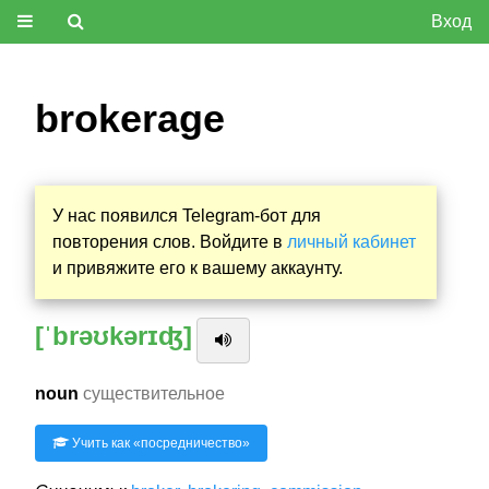
Вход
brokerage
У нас появился Telegram-бот для
повторения слов. Войдите в
личный кабинет
и привяжите его к вашему аккаунту.
[ˈbrəʊkərɪʤ]
noun
существительное
Учить как «
посредничество
»