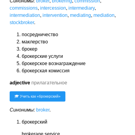
Синонимы:
broker
,
brokering
,
commission
,
commissions
,
intercession
,
intermediary
,
intermediation
,
intervention
,
mediating
,
mediation
,
stockbroker
.
посредничество
маклерство
брокер
брокерские услуги
брокерское вознаграждение
брокерская комиссия
adjective
прилагательное
Учить как «
брокерский
»
Синонимы:
broker
.
брокерский
brokerage service