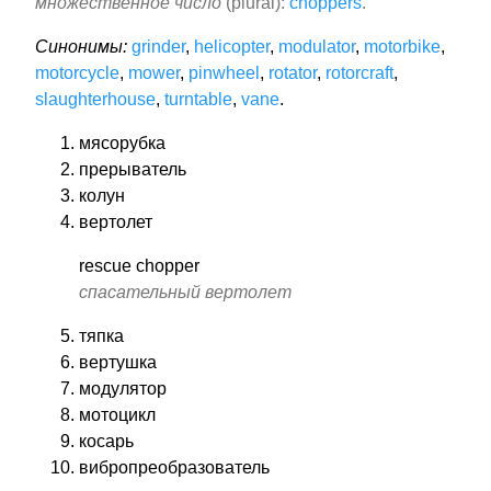
множественное число
(plural):
choppers
.
Синонимы:
grinder
,
helicopter
,
modulator
,
motorbike
,
motorcycle
,
mower
,
pinwheel
,
rotator
,
rotorcraft
,
slaughterhouse
,
turntable
,
vane
.
мясорубка
прерыватель
колун
вертолет
rescue chopper
спасательный вертолет
тяпка
вертушка
модулятор
мотоцикл
косарь
вибропреобразователь