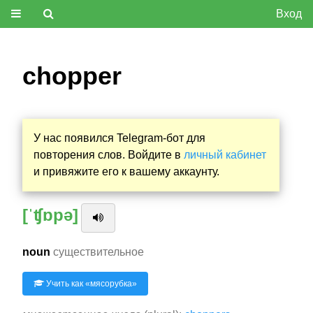
Вход
chopper
У нас появился Telegram-бот для
повторения слов. Войдите в
личный кабинет
и привяжите его к вашему аккаунту.
[ˈʧɒpə]
noun
существительное
Учить как «
мясорубка
»