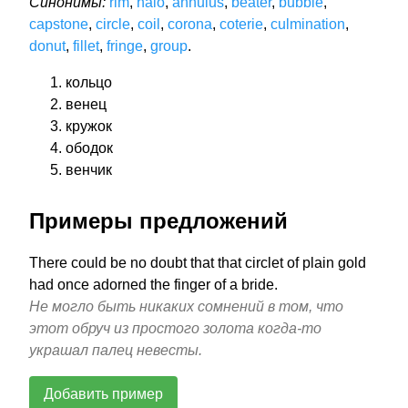
Синонимы:
rim
,
halo
,
annulus
,
beater
,
bubble
,
capstone
,
circle
,
coil
,
corona
,
coterie
,
culmination
,
donut
,
fillet
,
fringe
,
group
.
кольцо
венец
кружок
ободок
венчик
Примеры предложений
There could be no doubt that that circlet of plain gold
had once adorned the finger of a bride.
Не могло быть никаких сомнений в том, что
этот обруч из простого золота когда-то
украшал палец невесты.
Добавить пример