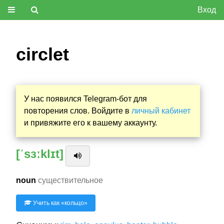
Вход
circlet
У нас появился Telegram-бот для
повторения слов. Войдите в
личный кабинет
и привяжите его к вашему аккаунту.
[ˈsɜːklɪt]
noun
существительное
Учить как «
кольцо
»