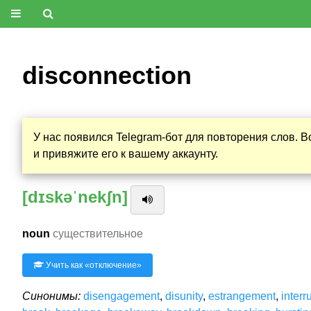
disconnection
У нас появился Telegram-бот для повторения слов. 
и привяжите его к вашему аккаунту.
[dɪskəˈnekʃn]
noun
существительное
Учить как «
отключение
»
Синонимы:
disengagement
,
disunity
,
estrangement
,
interr