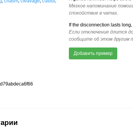
g
,
chasm
,
cleavage
,
cutout
.
Мягкое напоминание помог
спокойствие в чатах.
If the disconnection lasts long,
Если отключение длится до
сообщите об этом другим 
Добавить пример
d79abdeca6f66
тарии