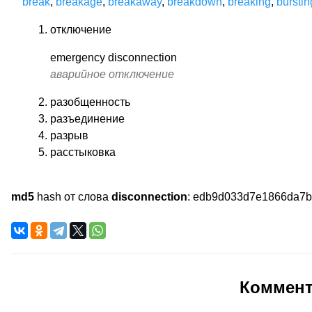
break
,
breakage
,
breakaway
,
breakdown
,
breaking
,
burstin
отключение
emergency disconnection
аварийное отключение
разобщенность
разъединение
разрыв
расстыковка
md5
hash от слова
disconnection
:
edb9d033d7e1866da7b
Коммен