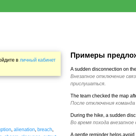
Примеры предло
Войдите в
личный кабинет
A sudden disconnection on the
Внезапное отключение связ
прислушаться.
The team checked the map after
После отключения команда 
During the hike, a sudden disc
Во время похода внезапное 
uption
,
alienation
,
breach
,
A gentle reminder helps avoid