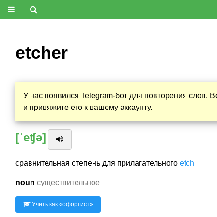
etcher
У нас появился Telegram-бот для повторения слов. 
и привяжите его к вашему аккаунту.
[ˈeʧə]
сравнительная степень для прилагательного
etch
noun
существительное
Учить как «
офортист
»