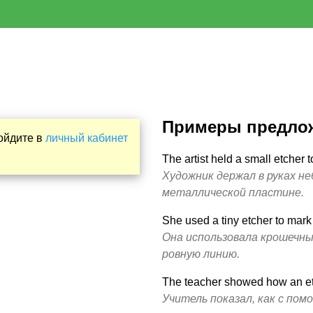
Примеры предло
Войдите в
личный кабинет
The artist held a small etcher t
Художник держал в руках н
металлической пластине.
She used a tiny etcher to mark
Она использовала крошечны
ровную линию.
The teacher showed how an et
Учитель показал, как с по