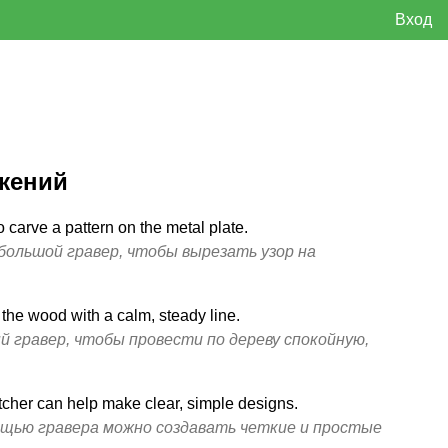
Вход
жений
o carve a pattern on the metal plate.
ебольшой гравер, чтобы вырезать узор на
 the wood with a calm, steady line.
й гравер, чтобы провести по дереву спокойную,
cher can help make clear, simple designs.
мощью гравера можно создавать четкие и простые