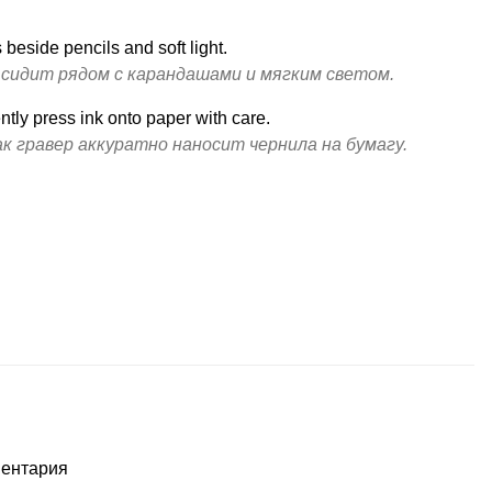
s beside pencils and soft light.
 сидит рядом с карандашами и мягким светом.
tly press ink onto paper with care.
к гравер аккуратно наносит чернила на бумагу.
ментария