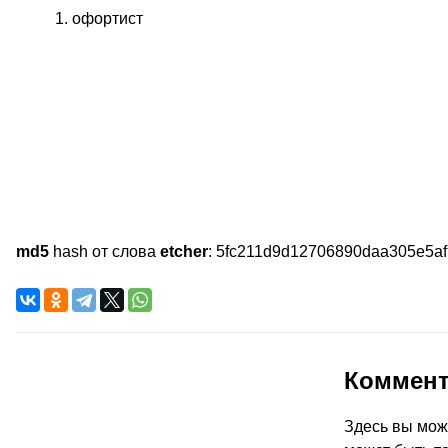
офортист
md5
hash от слова
etcher
:
5fc211d9d12706890daa305e5a
Коммен
Здесь вы мож