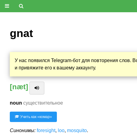
gnat
У нас появился Telegram-бот для повторения слов. 
и привяжите его к вашему аккаунту.
[næt]
noun
существительное
Учить как «
комар
»
Синонимы:
foresight
,
loo
,
mosquito
.