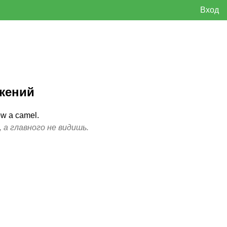
Вход
жений
ow a camel.
 а главного не видишь.