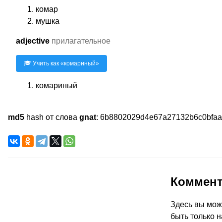
комар
мушка
adjective
прилагательное
Учить как «
комариный
»
комариный
md5
hash от слова
gnat
:
6b8802029d4e67a27132b6c0bfa
Коммен
Здесь вы мож
быть только н