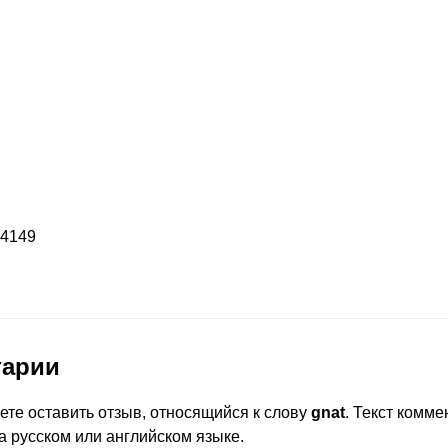
a4149
тарии
ете оставить отзыв, относящийся к слову
gnat
. Текст комм
а русском или английском языке.