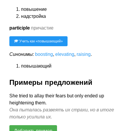
повышение
надстройка
participle
причастие
Учить как «
повышающий
»
Синонимы:
boosting
,
elevating
,
raising
.
повышающий
Примеры предложений
She tried to allay their fears but only ended up
heightening them.
Она пыталась развеять их страхи, но в итоге
только усилила их.
Добавить пример