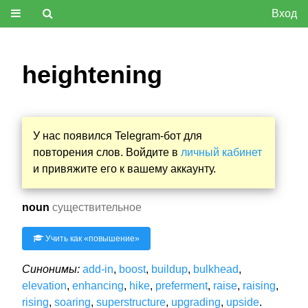
Вход
heightening
У нас появился Telegram-бот для
повторения слов. Войдите в
личный кабинет
и привяжите его к вашему аккаунту.
noun
существительное
Учить как «
повышение
»
Синонимы:
add-in
,
boost
,
buildup
,
bulkhead
,
elevation
,
enhancing
,
hike
,
preferment
,
raise
,
raising
,
rising
,
soaring
,
superstructure
,
upgrading
,
upside
.