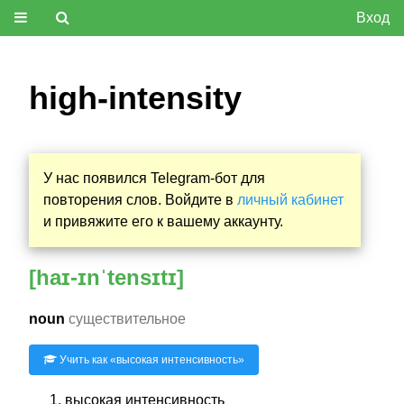
Вход
high-intensity
У нас появился Telegram-бот для
повторения слов. Войдите в
личный кабинет
и привяжите его к вашему аккаунту.
[haɪ-ɪnˈtensɪtɪ]
noun
существительное
Учить как «
высокая интенсивность
»
высокая интенсивность