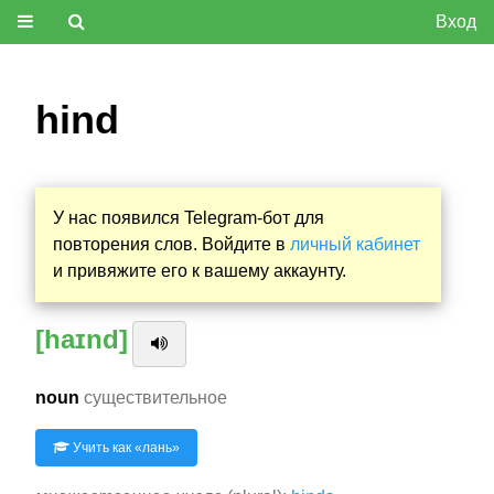
Вход
hind
У нас появился Telegram-бот для
повторения слов. Войдите в
личный кабинет
и привяжите его к вашему аккаунту.
[haɪnd]
noun
существительное
Учить как «
лань
»