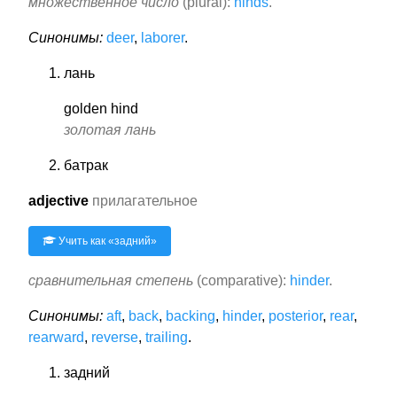
множественное число
(plural):
hinds
.
Синонимы:
deer
,
laborer
.
лань
golden hind
золотая лань
батрак
adjective
прилагательное
Учить как «
задний
»
сравнительная степень
(comparative):
hinder
.
Синонимы:
aft
,
back
,
backing
,
hinder
,
posterior
,
rear
,
rearward
,
reverse
,
trailing
.
задний