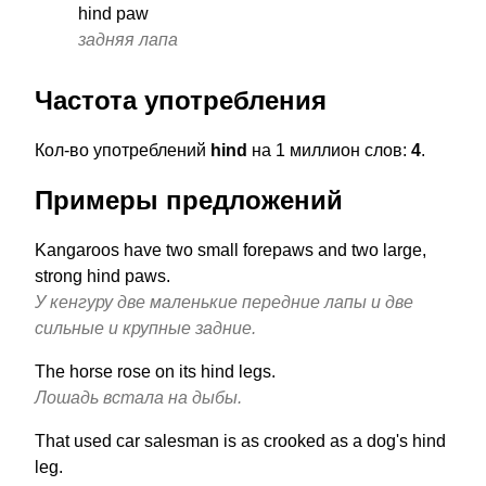
hind paw
задняя лапа
Частота употребления
Кол-во употреблений
hind
на 1 миллион слов:
4
.
Примеры предложений
Kangaroos have two small forepaws and two large,
strong hind paws.
У кенгуру две маленькие передние лапы и две
сильные и крупные задние.
The horse rose on its hind legs.
Лошадь встала на дыбы.
That used car salesman is as crooked as a dog's hind
leg.