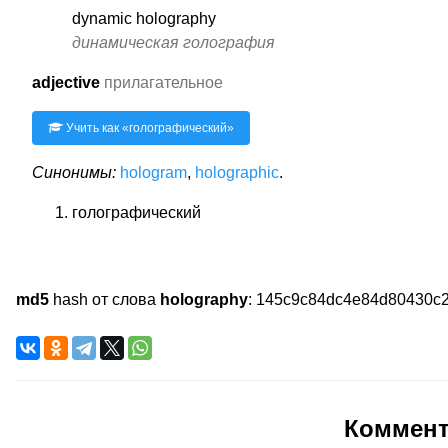
dynamic holography
динамическая голография
adjective
прилагательное
Учить как «
голографический
»
Синонимы:
hologram
,
holographic
.
голографический
md5
hash от слова
holography
:
145c9c84dc4e84d80430c2
Коммен