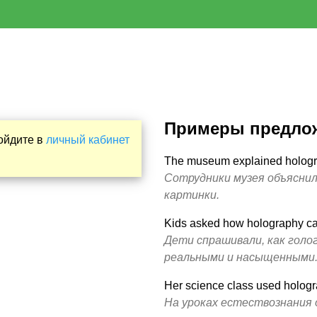
Примеры предло
Войдите в
личный кабинет
The museum explained holograp
Сотрудники музея объяснил
картинки.
Kids asked how holography can
Дети спрашивали, как гол
реальными и насыщенными
Her science class used hologr
На уроках естествознания 