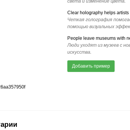
света и изменение цвета.
Clear holography helps artists
Четкая голография помога
помощью визуальных эффек
People leave museums with new
Люди уходят из музеев с но
искусства.
Добавить пример
6aa357950f
тарии