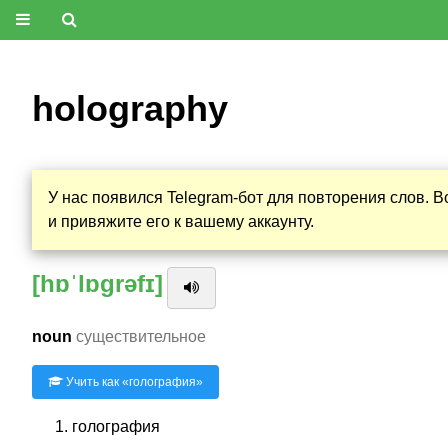
holography
У нас появился Telegram-бот для повторения слов. 
и привяжите его к вашему аккаунту.
[hɒˈlɒgrəfɪ]
noun
существительное
Учить как «
голография
»
голография