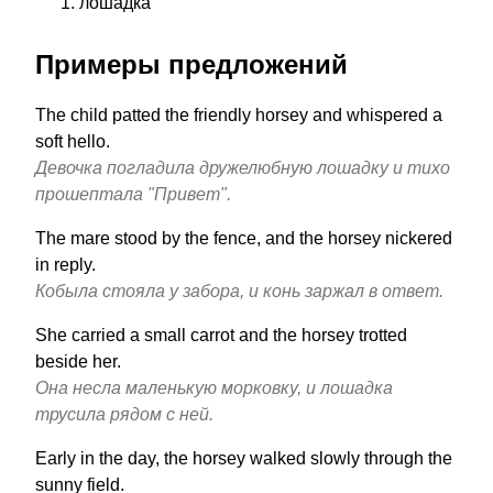
лошадка
Примеры предложений
The child patted the friendly horsey and whispered a
soft hello.
Девочка погладила дружелюбную лошадку и тихо
прошептала "Привет".
The mare stood by the fence, and the horsey nickered
in reply.
Кобыла стояла у забора, и конь заржал в ответ.
She carried a small carrot and the horsey trotted
beside her.
Она несла маленькую морковку, и лошадка
трусила рядом с ней.
Early in the day, the horsey walked slowly through the
sunny field.