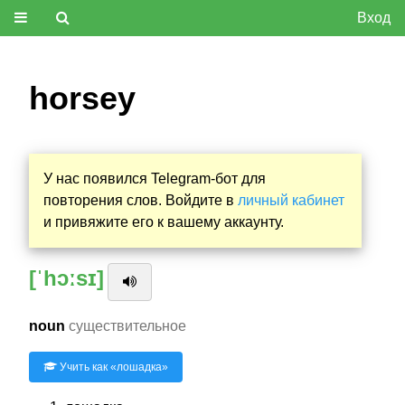
Вход
horsey
У нас появился Telegram-бот для
повторения слов. Войдите в
личный кабинет
и привяжите его к вашему аккаунту.
[ˈhɔːsɪ]
noun
существительное
Учить как «
лошадка
»