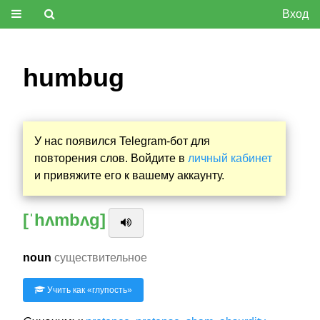
Вход
humbug
У нас появился Telegram-бот для
повторения слов. Войдите в
личный кабинет
и привяжите его к вашему аккаунту.
[ˈhʌmbʌg]
noun
существительное
Учить как «
глупость
»