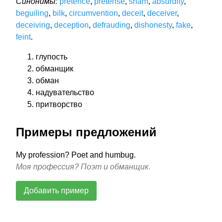
Синонимы:
pretence
,
pretense
,
sham
,
absurdity
,
beguiling
,
bilk
,
circumvention
,
deceit
,
deceiver
,
deceiving
,
deception
,
defrauding
,
dishonesty
,
fake
,
feint
.
глупость
обманщик
обман
надувательство
притворство
Примеры предложений
My profession? Poet and humbug.
Моя профессия? Поэт и обманщик.
Добавить пример