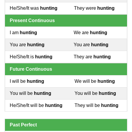
He/She/It was
hunting
They were
hunting
Present Continuous
I am
hunting
We are
hunting
You are
hunting
You are
hunting
He/She/It is
hunting
They are
hunting
Future Continuous
I will be
hunting
We will be
hunting
You will be
hunting
You will be
hunting
He/She/It will be
hunting
They will be
hunting
Past Perfect