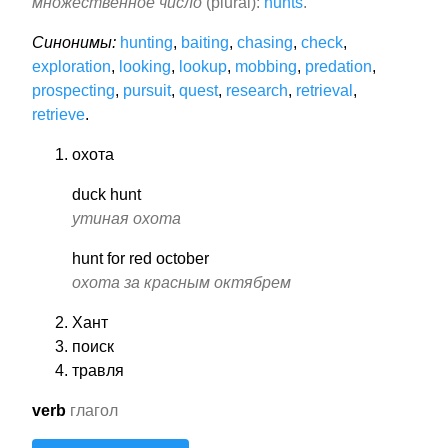
множественное число
(plural):
hunts
.
Синонимы:
hunting
,
baiting
,
chasing
,
check
,
exploration
,
looking
,
lookup
,
mobbing
,
predation
,
prospecting
,
pursuit
,
quest
,
research
,
retrieval
,
retrieve
.
охота
duck hunt
утиная охота
hunt for red october
охота за красным октябрем
Хант
поиск
травля
verb
глагол