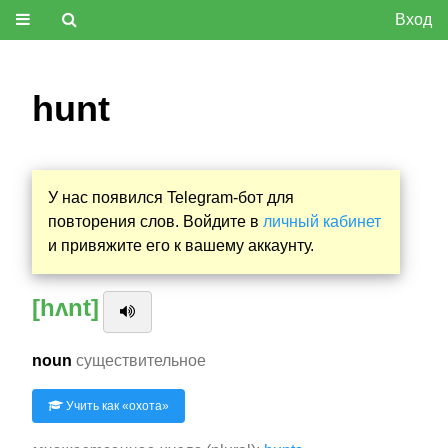
Вход
hunt
У нас появился Telegram-бот для
повторения слов. Войдите в
личный кабинет
и привяжите его к вашему аккаунту.
[hʌnt]
noun
существительное
Учить как «
охота
»