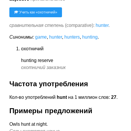
Учить как «
охотничий
»
сравнительная степень
(comparative):
hunter
.
Синонимы:
game
,
hunter
,
hunters
,
hunting
.
охотничий
hunting reserve
охотничий заказник
Частота употребления
Кол-во употреблений
hunt
на 1 миллион слов:
27
.
Примеры предложений
Owls hunt at night.