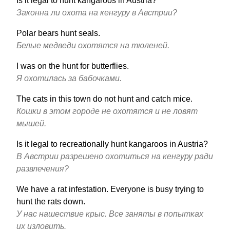
Is it legal to hunt kangaroos in Austria?
Законна ли охота на кенгуру в Австрии?
Polar bears hunt seals.
Белые медведи охотятся на тюленей.
I was on the hunt for butterflies.
Я охотилась за бабочками.
The cats in this town do not hunt and catch mice.
Кошки в этом городе не охотятся и не ловят
мышей.
Is it legal to recreationally hunt kangaroos in Austria?
В Австрии разрешено охотиться на кенгуру ради
развлечения?
We have a rat infestation. Everyone is busy trying to
hunt the rats down.
У нас нашествие крыс. Все заняты в попытках
их изловить.