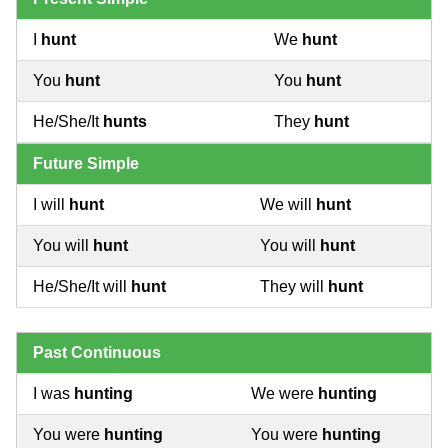
I
hunt
We
hunt
You
hunt
You
hunt
He/She/It
hunts
They
hunt
Future Simple
I will
hunt
We will
hunt
You will
hunt
You will
hunt
He/She/It will
hunt
They will
hunt
Past Continuous
I was
hunting
We were
hunting
You were
hunting
You were
hunting