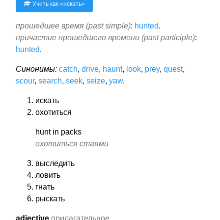
Учить как «
искать
»
прошедшее время (past simple)
:
hunted
.
причастие прошедшего времени (past participle)
:
hunted
.
Синонимы:
catch
,
drive
,
haunt
,
look
,
prey
,
quest
,
scour
,
search
,
seek
,
seize
,
yaw
.
искать
охотиться
hunt in packs
охотиться стаями
выследить
ловить
гнать
рыскать
adjective
прилагательное