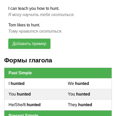
I can teach you how to hunt.
Я могу научить тебя охотиться.
Tom likes to hunt.
Тому нравится охотиться.
Добавить пример
Формы глагола
Past Simple
I
hunted
We
hunted
You
hunted
You
hunted
He/She/It
hunted
They
hunted
Present Simple