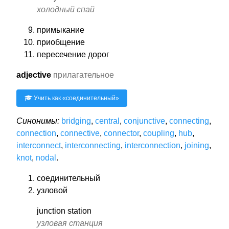
холодный спай
примыкание
приобщение
пересечение дорог
adjective
прилагательное
Учить как «
соединительный
»
Синонимы:
bridging
,
central
,
conjunctive
,
connecting
,
connection
,
connective
,
connector
,
coupling
,
hub
,
interconnect
,
interconnecting
,
interconnection
,
joining
,
knot
,
nodal
.
соединительный
узловой
junction station
узловая станция