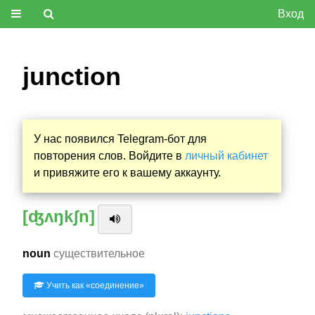
Вход
junction
У нас появился Telegram-бот для
повторения слов. Войдите в
личный кабинет
и привяжите его к вашему аккаунту.
[ʤʌŋkʃn]
noun
существительное
Учить как «
соединение
»