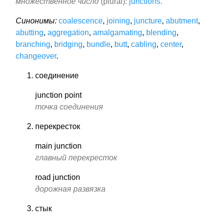
множественное число
(plural):
junctions
.
Синонимы:
coalescence
,
joining
,
juncture
,
abutment
,
abutting
,
aggregation
,
amalgamating
,
blending
,
branching
,
bridging
,
bundle
,
butt
,
cabling
,
center
,
changeover
.
соединение
junction point
точка соединения
перекресток
main junction
главный перекресток
road junction
дорожная развязка
стык