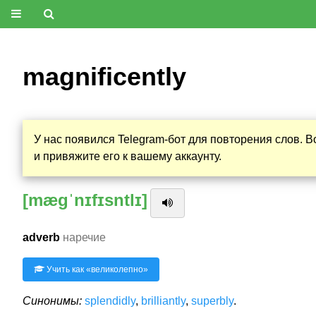
magnificently
У нас появился Telegram-бот для повторения слов. 
и привяжите его к вашему аккаунту.
[mægˈnɪfɪsntlɪ]
adverb
наречие
Учить как «
великолепно
»
Синонимы:
splendidly
,
brilliantly
,
superbly
.