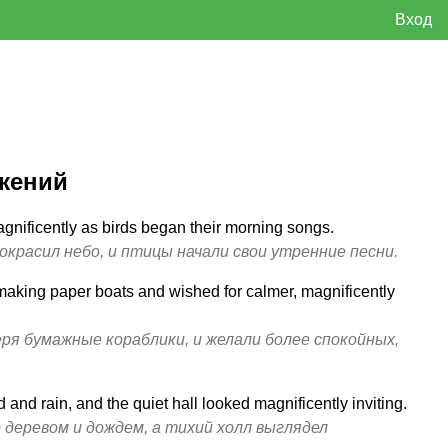
Вход
жений
gnificently as birds began their morning songs.
окрасил небо, и птицы начали свои утренние песни.
making paper boats and wished for calmer, magnificently
ря бумажные кораблики, и желали более спокойных,
 and rain, and the quiet hall looked magnificently inviting.
 деревом и дождем, а тихий холл выглядел