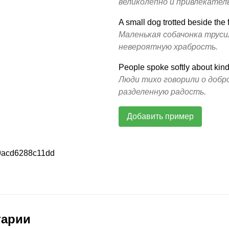
великолепно и привлекател
A small dog trotted beside the
Маленькая собачонка трусил
невероятную храбрость.
People spoke softly about kind
Люди тихо говорили о добр
разделенную радость.
Добавить пример
9acd6288c11dd
тарии