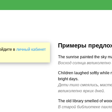
Примеры предло
Войдите в
личный кабинет
The sunrise painted the sky ma
Восход солнца великолепно 
Children laughed softly while 
bright days.
Дети тихо смеялись, масте
великолепно ярких дней.
The old library smelled of wood
В старой библиотеке пахло