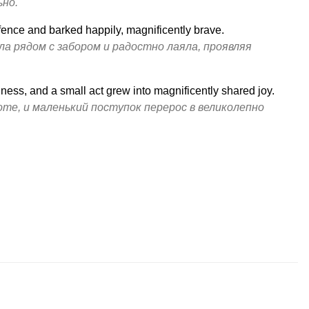
ьно.
 fence and barked happily, magnificently brave.
а рядом с забором и радостно лаяла, проявляя
ness, and a small act grew into magnificently shared joy.
оте, и маленький поступок перерос в великолепно