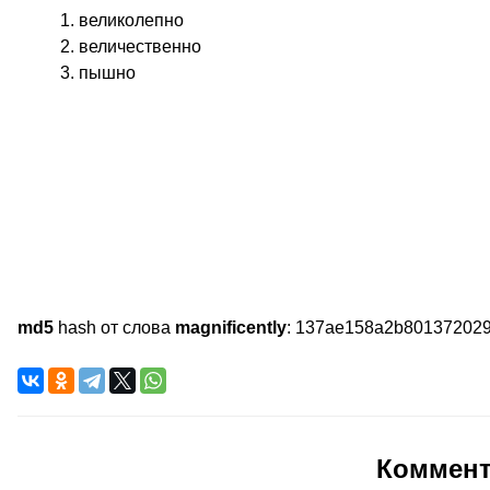
великолепно
величественно
пышно
md5
hash от слова
magnificently
:
137ae158a2b80137202
Коммен