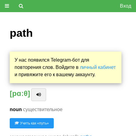
Вход
path
У нас появился Telegram-бот для
повторения слов. Войдите в
личный кабинет
и привяжите его к вашему аккаунту.
[pɑːθ]
noun
существительное
Учить как «
путь
»