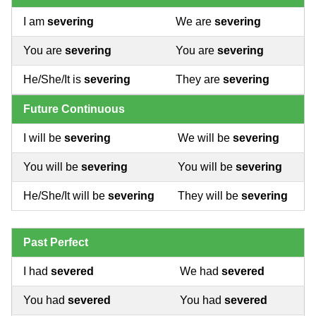
I am
severing
We are
severing
You are
severing
You are
severing
He/She/It is
severing
They are
severing
Future Continuous
I will be
severing
We will be
severing
You will be
severing
You will be
severing
He/She/It will be
severing
They will be
severing
Past Perfect
I had
severed
We had
severed
You had
severed
You had
severed