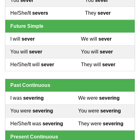
You
sever
You
sever
He/She/It
severs
They
sever
Future Simple
I will
sever
We will
sever
You will
sever
You will
sever
He/She/It will
sever
They will
sever
Past Continuous
I was
severing
We were
severing
You were
severing
You were
severing
He/She/It was
severing
They were
severing
Present Continuous