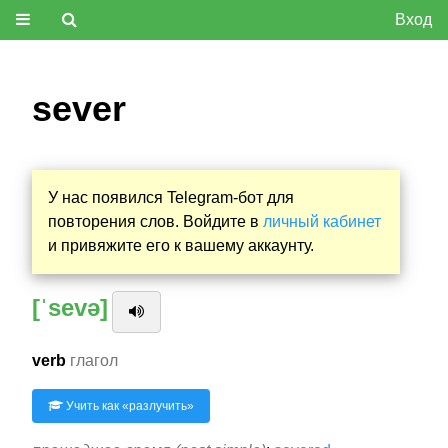
Вход
sever
У нас появился Telegram-бот для
повторения слов. Войдите в
личный кабинет
и привяжите его к вашему аккаунту.
[ˈsevə]
verb
глагол
Учить как «
разлучить
»