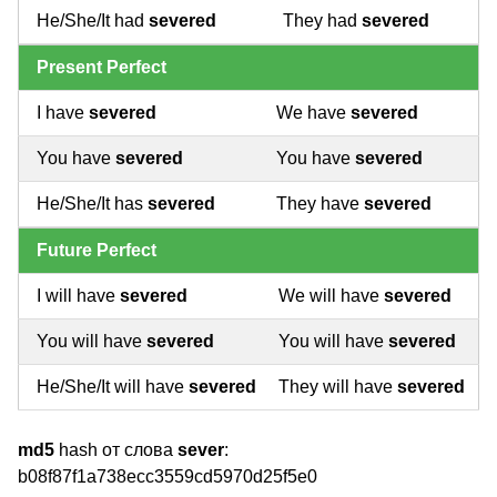
He/She/It had
severed
They had
severed
Present Perfect
I have
severed
We have
severed
You have
severed
You have
severed
He/She/It has
severed
They have
severed
Future Perfect
I will have
severed
We will have
severed
You will have
severed
You will have
severed
He/She/It will have
severed
They will have
severed
md5
hash от слова
sever
:
b08f87f1a738ecc3559cd5970d25f5e0