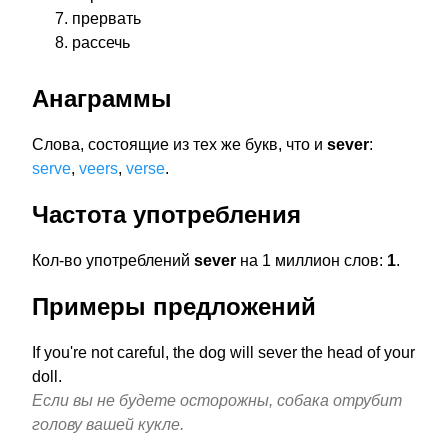
прервать
рассечь
Анаграммы
Слова, состоящие из тех же букв, что и
sever
:
serve
,
veers
,
verse
.
Частота употребления
Кол-во употреблений
sever
на 1 миллион слов:
1
.
Примеры предложений
If you're not careful, the dog will sever the head of your
doll.
Если вы не будете осторожны, собака отрубит
голову вашей кукле.