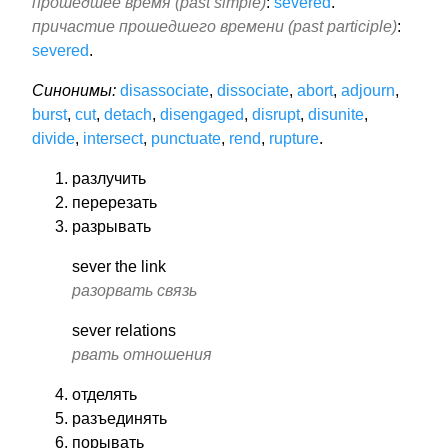
прошедшее время (past simple)
:
severed
.
причастие прошедшего времени (past participle)
:
severed
.
Синонимы:
disassociate
,
dissociate
,
abort
,
adjourn
,
burst
,
cut
,
detach
,
disengaged
,
disrupt
,
disunite
,
divide
,
intersect
,
punctuate
,
rend
,
rupture
.
разлучить
перерезать
разрывать
sever the link
разорвать связь
sever relations
рвать отношения
отделять
разъединять
порывать