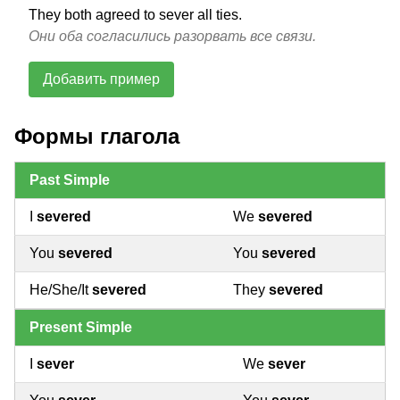
They both agreed to sever all ties.
Они оба согласились разорвать все связи.
Добавить пример
Формы глагола
Past Simple
I
severed
We
severed
You
severed
You
severed
He/She/It
severed
They
severed
Present Simple
I
sever
We
sever