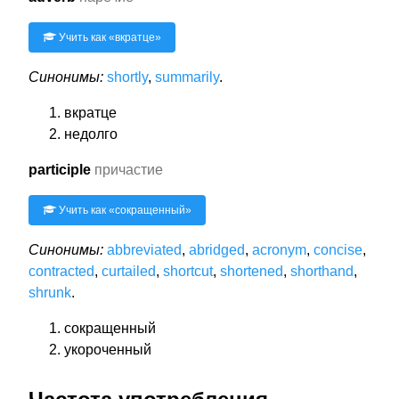
Учить как «
вкратце
»
Синонимы:
shortly
,
summarily
.
вкратце
недолго
participle
причастие
Учить как «
сокращенный
»
Синонимы:
abbreviated
,
abridged
,
acronym
,
concise
,
contracted
,
curtailed
,
shortcut
,
shortened
,
shorthand
,
shrunk
.
сокращенный
укороченный