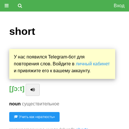
Вход
short
У нас появился Telegram-бот для
повторения слов. Войдите в
личный кабинет
и привяжите его к вашему аккаунту.
[ʃɔːt]
noun
существительное
Учить как «
краткость
»