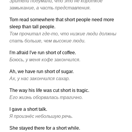
Зрители подумали, что это не короткое
замыкание, а часть представления.
Tom read somewhere that short people need more
sleep than tall people.
Том прочитал где-то, что низкие люди должны
спать больше, чем высокие люди.
I'm afraid I've run short of coffee.
Боюсь, у меня кофе закончился.
Ah, we have run short of sugar.
Ах, у нас закончился сахар.
The way his life was cut short is tragic.
Его жизнь оборвалась трагично.
I gave a short talk.
Я произнёс небольшую речь.
She stayed there for a short while.