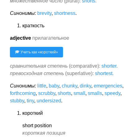
множественное число
(plural):
shorts
.
Синонимы:
brevity
,
shortness
.
краткость
adjective
прилагательное
Учить как «
короткий
»
сравнительная степень
(comparative):
shorter
.
превосходная степень
(superlative):
shortest
.
Синонимы:
little
,
baby
,
chunky
,
dinky
,
emergencies
,
forthcoming
,
scrubby
,
shorts
,
small
,
smalls
,
speedy
,
stubby
,
tiny
,
undersized
.
короткий
short position
короткая позиция