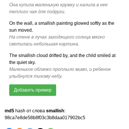
Она купила маленькую кружку и налила в нее
теплого чая для подруги.
On the wall, a smallish painting glowed softly as the
sun moved.
На стене в лучах заходящего солнца мягко
светилась небольшая картина.
The smallish cloud drifted by, and the child smiled at
the quiet sky.
Маленькое облачко проплыло мимо, и ребенок
улыбнулся тихому небу.
Добавить пример
md5
hash от слова
smallish
:
98ca7e8de58b8f03c3b8daa017902bc5