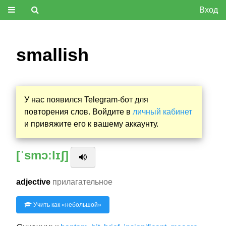
Вход
smallish
У нас появился Telegram-бот для
повторения слов. Войдите в
личный кабинет
и привяжите его к вашему аккаунту.
[ˈsmɔːlɪʃ]
adjective
прилагательное
Учить как «
небольшой
»