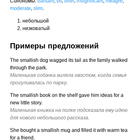
Синонимы:
bantam
,
bit
,
brief
,
insignificant
,
meagre
,
moderate
,
slim
.
небольшой
низковатый
Примеры предложений
The smallish dog wagged its tail as the family walked
through the park.
Маленькая собачка виляла хвостом, когда семья
прогуливалась по парку.
The smallish book on the shelf gave him ideas for a
new little story.
Маленькая книжка на полке подсказала ему идею
для нового небольшого рассказа.
She bought a smallish mug and filled it with warm tea
for a friend.