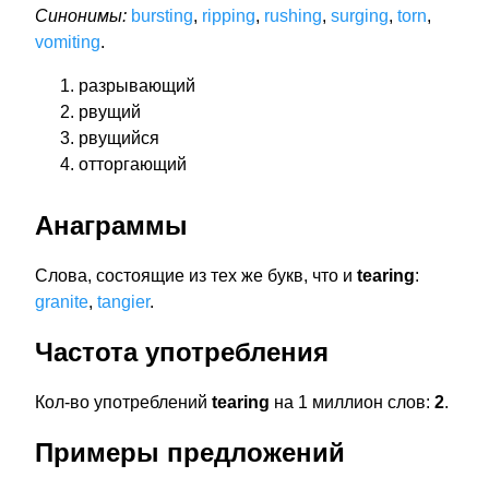
Синонимы:
bursting
,
ripping
,
rushing
,
surging
,
torn
,
vomiting
.
разрывающий
рвущий
рвущийся
отторгающий
Анаграммы
Слова, состоящие из тех же букв, что и
tearing
:
granite
,
tangier
.
Частота употребления
Кол-во употреблений
tearing
на 1 миллион слов:
2
.
Примеры предложений