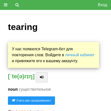
Вход
tearing
У нас появился Telegram-бот для
повторения слов. Войдите в
личный кабинет
и привяжите его к вашему аккаунту.
[ˈte(ə)rɪŋ]
noun
существительное
Учить как «
разрывание
»