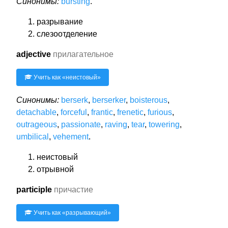
Синонимы:
bursting
.
разрывание
слезоотделение
adjective
прилагательное
Учить как «
неистовый
»
Синонимы:
berserk
,
berserker
,
boisterous
,
detachable
,
forceful
,
frantic
,
frenetic
,
furious
,
outrageous
,
passionate
,
raving
,
tear
,
towering
,
umbilical
,
vehement
.
неистовый
отрывной
participle
причастие
Учить как «
разрывающий
»