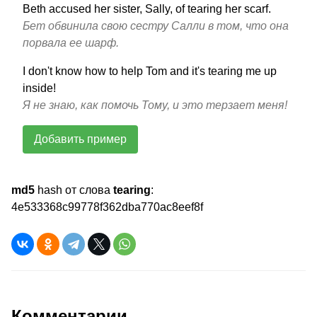
Beth accused her sister, Sally, of tearing her scarf.
Бет обвинила свою сестру Салли в том, что она
порвала ее шарф.
I don't know how to help Tom and it's tearing me up
inside!
Я не знаю, как помочь Тому, и это терзает меня!
Добавить пример
md5
hash от слова
tearing
:
4e533368c99778f362dba770ac8eef8f
Комментарии