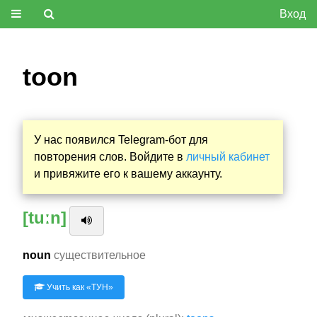
Вход
toon
У нас появился Telegram-бот для
повторения слов. Войдите в
личный кабинет
и привяжите его к вашему аккаунту.
[tuːn]
noun
существительное
Учить как «
ТУН
»