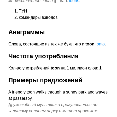
множественное число
(plural):
toons
.
ТУН
командиры взводов
Анаграммы
Слова, состоящие из тех же букв, что и
toon
:
onto
.
Частота употребления
Кол-во употреблений
toon
на 1 миллион слов:
1
.
Примеры предложений
A friendly toon walks through a sunny park and waves
at passersby.
Дружелюбный мультяшка прогуливается по
залитому солнцем парку и машет прохожим.