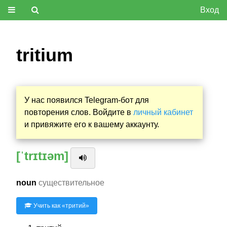
Вход
tritium
У нас появился Telegram-бот для
повторения слов. Войдите в
личный кабинет
и привяжите его к вашему аккаунту.
[ˈtrɪtɪəm]
noun
существительное
Учить как «
тритий
»