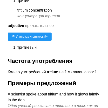
тритий
tritium concentration
концентрация трития
adjective
прилагательное
Учить как «
тритиевый
»
тритиевый
Частота употребления
Кол-во употреблений
tritium
на 1 миллион слов:
1
.
Примеры предложений
A scientist spoke about tritium and how it glows faintly
in the dark.
Один ученый рассказал о тритии и о том, как он