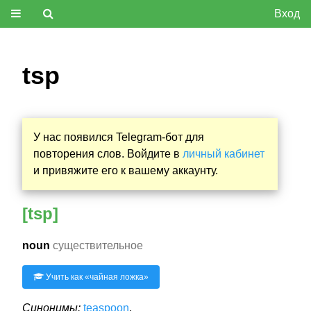
Вход
tsp
У нас появился Telegram-бот для
повторения слов. Войдите в
личный кабинет
и привяжите его к вашему аккаунту.
[tsp]
noun
существительное
Учить как «
чайная ложка
»
Синонимы:
teaspoon
.