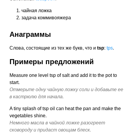
чайная ложка
задача коммивояжера
Анаграммы
Слова, состоящие из тех же букв, что и
tsp
:
tps
.
Примеры предложений
Measure one level tsp of salt and add it to the pot to
start.
Отмерьте одну чайную ложку соли и добавьте ее
в кастрюлю для начала.
A tiny splash of tsp oil can heat the pan and make the
vegetables shine.
Немного масла в чайной ложке разогреет
сковороду и придаст овощам блеск.