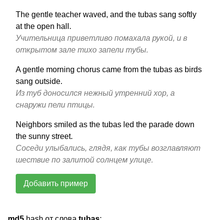
The gentle teacher waved, and the tubas sang softly
at the open hall.
Учительница приветливо помахала рукой, и в
открытом зале тихо запели тубы.
A gentle morning chorus came from the tubas as birds
sang outside.
Из туб доносился нежный утренний хор, а
снаружи пели птицы.
Neighbors smiled as the tubas led the parade down
the sunny street.
Соседи улыбались, глядя, как тубы возглавляют
шествие по залитой солнцем улице.
Добавить пример
md5
hash от слова
tubas
: