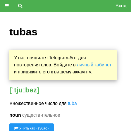
Вход
tubas
У нас появился Telegram-бот для
повторения слов. Войдите в
личный кабинет
и привяжите его к вашему аккаунту.
[ˈtjuːbəz]
множественное число для
tuba
noun
существительное
Учить как «
тубас
»