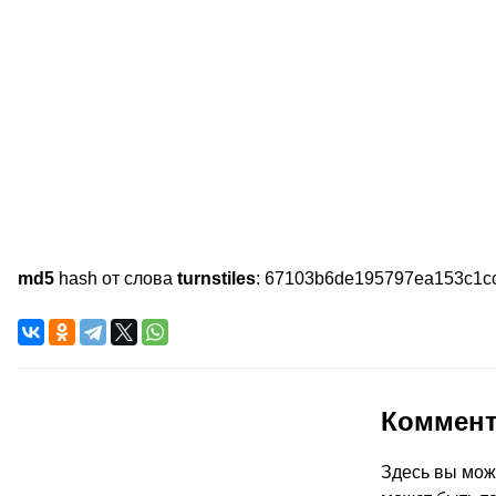
md5
hash от слова
turnstiles
:
67103b6de195797ea153c1c
Коммен
Здесь вы мож