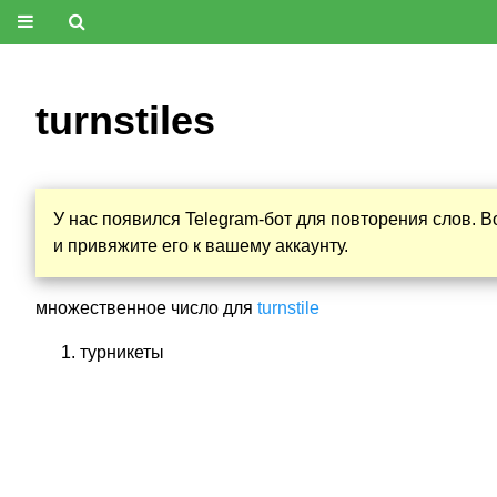
turnstiles
У нас появился Telegram-бот для повторения слов. 
и привяжите его к вашему аккаунту.
множественное число для
turnstile
турникеты