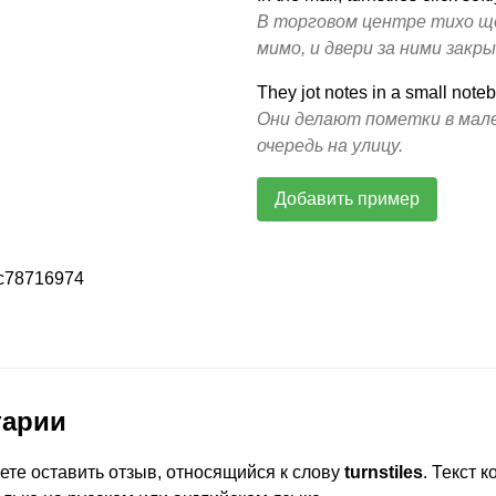
В торговом центре тихо щ
мимо, и двери за ними закр
They jot notes in a small noteb
Они делают пометки в мал
очередь на улицу.
Добавить пример
c78716974
тарии
ете оставить отзыв, относящийся к слову
turnstiles
. Текст 