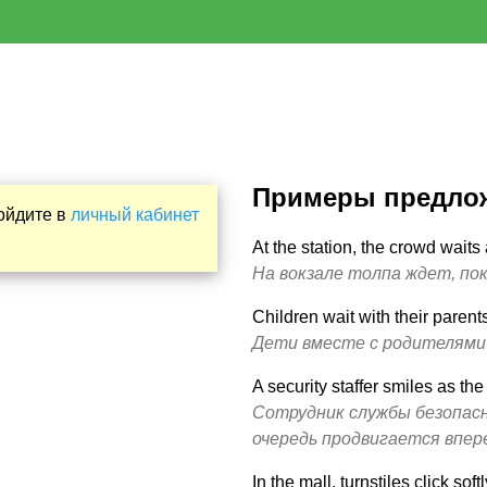
Примеры предло
Войдите в
личный кабинет
At the station, the crowd waits
На вокзале толпа ждет, п
Children wait with their parents
Дети вместе с родителями 
A security staffer smiles as t
Сотрудник службы безопас
очередь продвигается впер
In the mall, turnstiles click s