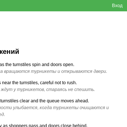
Вход
жений
 as the turnstiles spin and doors open.
ока вращаются турникеты и открываются двери.
 near the turnstiles, careful not to rush.
ждут у турникетов, стараясь не спешить.
he turnstiles clear and the queue moves ahead.
ности улыбается, когда турникеты очищаются и
ед.
oftly as shoppers pass and doors close behind.