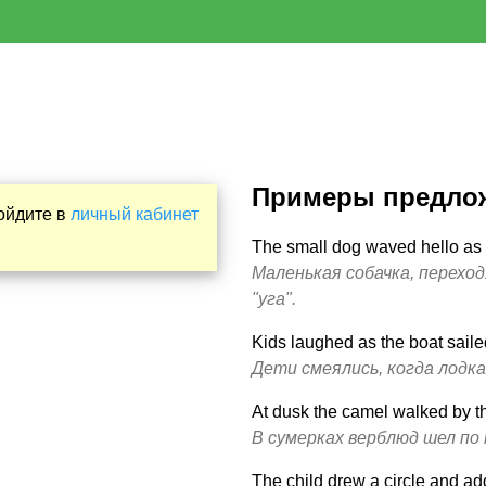
Примеры предло
Войдите в
личный кабинет
The small dog waved hello as i
Маленькая собачка, переход
"уга".
Kids laughed as the boat saile
Дети смеялись, когда лодка 
At dusk the camel walked by th
В сумерках верблюд шел по 
The child drew a circle and ad