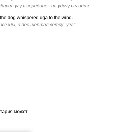
бавил угу в середине - на удачу сегодня.
 the dog whispered uga to the wind.
звезды, а пес шептал ветру "уга".
нтария может