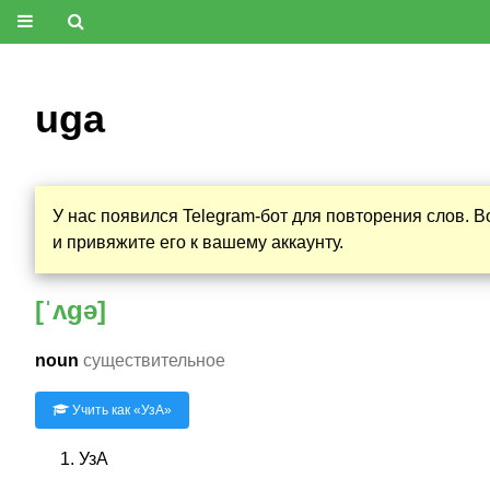
uga
У нас появился Telegram-бот для повторения слов. 
и привяжите его к вашему аккаунту.
[ˈʌgə]
noun
существительное
Учить как «
УзА
»
УзА