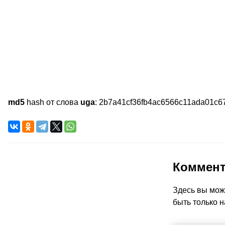
md5
hash от слова
uga
:
2b7a41cf36fb4ac6566c11ada01c6
Коммен
Здесь вы мож
быть только н