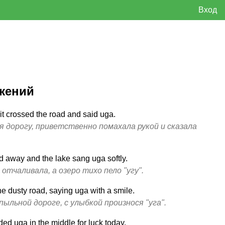
Вход
жений
t crossed the road and said uga.
я дорогу, приветственно помахала рукой и сказала
d away and the lake sang uga softly.
отчаливала, а озеро тихо пело "угу".
e dusty road, saying uga with a smile.
пыльной дороге, с улыбкой произнося "уга".
ded uga in the middle for luck today.