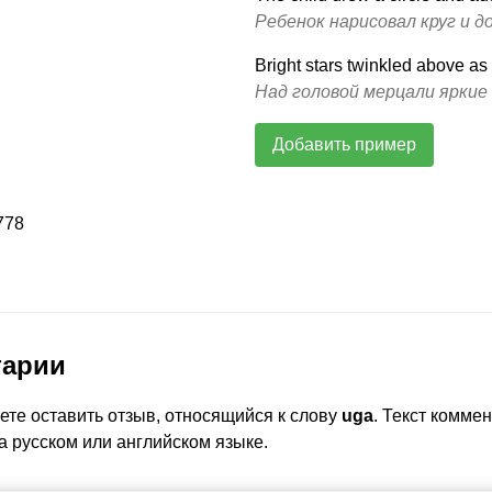
Ребенок нарисовал круг и до
Bright stars twinkled above as
Над головой мерцали яркие 
Добавить пример
778
тарии
ете оставить отзыв, относящийся к слову
uga
. Текст комме
а русском или английском языке.