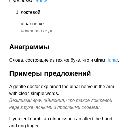
Синонимы:
elbow
.
локтевой
ulnar nerve
локтевой нерв
Анаграммы
Слова, состоящие из тех же букв, что и
ulnar
:
lunar
.
Примеры предложений
A gentle doctor explained the ulnar nerve in the arm
with clear, simple words.
Вежливый врач объяснил, что такое локтевой
нерв в руке, ясными и простыми словами.
If you feel numb, an ulnar issue can affect the hand
and ring finger.