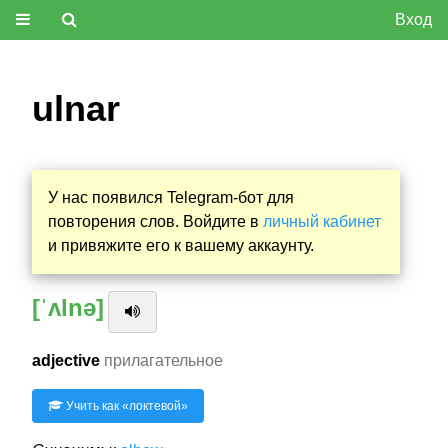
Вход
ulnar
У нас появился Telegram-бот для
повторения слов. Войдите в
личный кабинет
и привяжите его к вашему аккаунту.
[ˈʌlnə]
adjective
прилагательное
Учить как «
локтевой
»