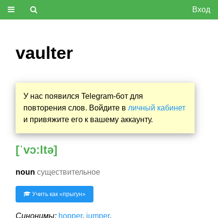
Вход
vaulter
У нас появился Telegram-бот для
повторения слов. Войдите в
личный кабинет
и привяжите его к вашему аккаунту.
[ˈvɔːltə]
noun
существительное
Учить как «
прыгун
»
Синонимы:
hopper
,
jumper
.