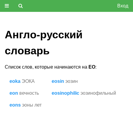
Вход
Англо-русский
словарь
Список слов, которые начинаются на
EO
:
eoka
ЭОКА
eosin
эозин
eon
вечность
eosinophilic
эозинофильный
eons
эоны лет