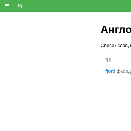
Англо
Список слов,
fj
fj
fjord
фьорд