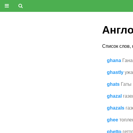
Англо
Список слов,
ghana
Гана
ghastly
ужа
ghats
Гаты
ghazal
газе
ghazals
газ
ghee
топле
ghetto
гетт