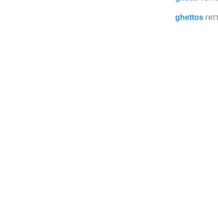
ghettos
гет