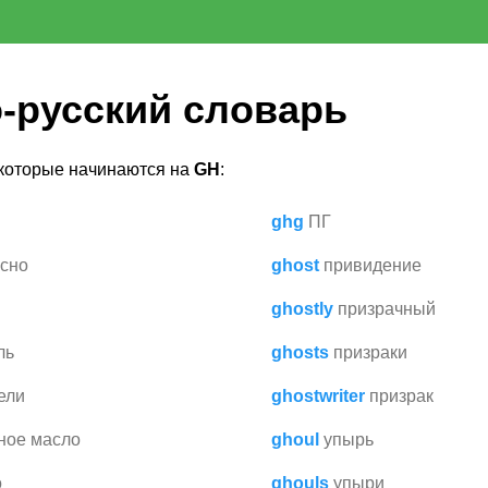
-русский словарь
 которые начинаются на
GH
:
ghg
ПГ
сно
ghost
привидение
ghostly
призрачный
ль
ghosts
призраки
ели
ghostwriter
призрак
ное масло
ghoul
упырь
о
ghouls
упыри