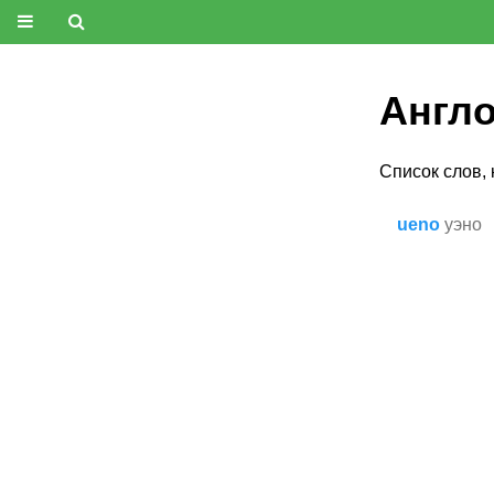
Англо
Список слов,
ueno
уэно