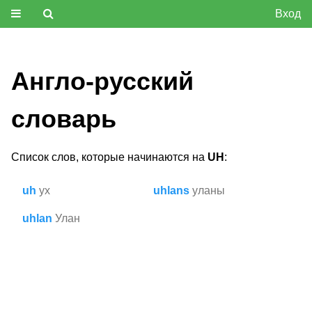
Вход
Англо-русский
словарь
Список слов, которые начинаются на
UH
:
uh
ух
uhlans
уланы
uhlan
Улан