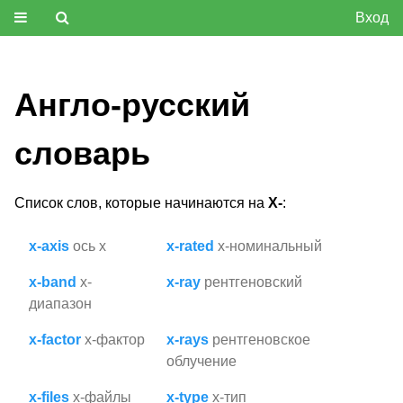
Вход
Англо-русский
словарь
Список слов, которые начинаются на
X-
:
x-axis
ось x
x-rated
x-номинальный
x-band
x-
x-ray
рентгеновский
диапазон
x-factor
x-фактор
x-rays
рентгеновское
облучение
x-files
х-файлы
x-type
x-тип