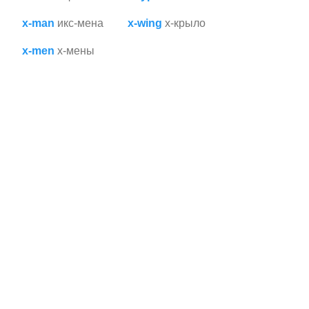
x-man
икс-мена
x-wing
x-крыло
x-men
х-мены