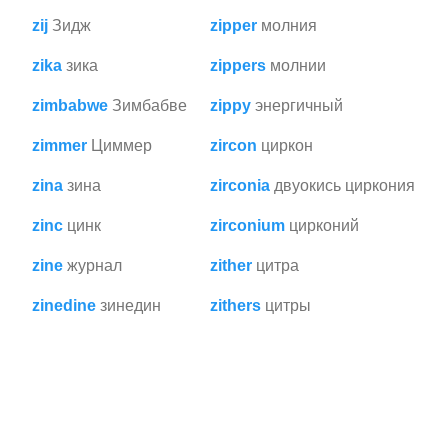
zij
Зидж
zipper
молния
zika
зика
zippers
молнии
zimbabwe
Зимбабве
zippy
энергичный
zimmer
Циммер
zircon
циркон
zina
зина
zirconia
двуокись циркония
zinc
цинк
zirconium
цирконий
zine
журнал
zither
цитра
zinedine
зинедин
zithers
цитры