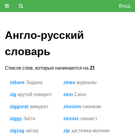
Вход
Англо-русский
словарь
Список слов, которые начинаются на
ZI
:
zidane
Зидана
zines
журналы
zig
крутой поворот
zion
Сион
ziggurat
зиккурат
zionism
сионизм
ziggy
Зигги
zionist
сионист
zigzag
зигзаг
zip
застежка-молния