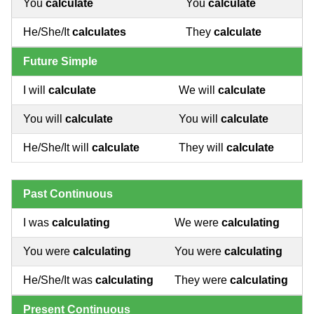
You
calculate
You
calculate
He/She/It
calculates
They
calculate
Future Simple
I will
calculate
We will
calculate
You will
calculate
You will
calculate
He/She/It will
calculate
They will
calculate
Past Continuous
I was
calculating
We were
calculating
You were
calculating
You were
calculating
He/She/It was
calculating
They were
calculating
Present Continuous