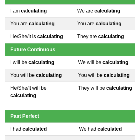
I am
calculating
We are
calculating
You are
calculating
You are
calculating
He/She/It is
calculating
They are
calculating
Future Continuous
I will be
calculating
We will be
calculating
You will be
calculating
You will be
calculating
He/She/It will be
They will be
calculating
calculating
Past Perfect
I had
calculated
We had
calculated