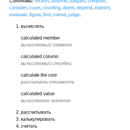
Синонимы:
reckon
,
assume
,
bargain
,
compute
,
consider
,
count
,
counting
,
deem
,
depend
,
esteem
,
evaluate
,
figure
,
find
,
intend
,
judge
.
вычислять
calculated member
вычисляемый элемент
calculated column
вычисляемый столбец
calculate the cost
рассчитать стоимость
calculated value
вычисленное значение
рассчитывать
калькулировать
считать