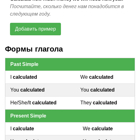
Посчитайте, сколько денег нам понадобится в
следующем году.
Добавить пример
Формы глагола
Past Simple
I
calculated
We
calculated
You
calculated
You
calculated
He/She/It
calculated
They
calculated
Present Simple
I
calculate
We
calculate