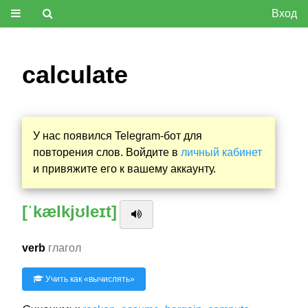
Вход
calculate
У нас появился Telegram-бот для
повторения слов. Войдите в
личный кабинет
и привяжите его к вашему аккаунту.
[ˈkælkjʊleɪt]
verb
глагол
Учить как «
вычислять
»