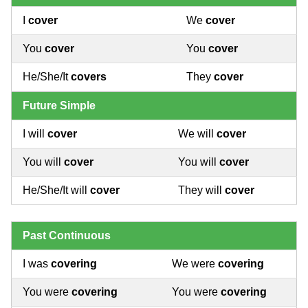
I
cover
We
cover
You
cover
You
cover
He/She/It
covers
They
cover
Future Simple
I will
cover
We will
cover
You will
cover
You will
cover
He/She/It will
cover
They will
cover
Past Continuous
I was
covering
We were
covering
You were
covering
You were
covering