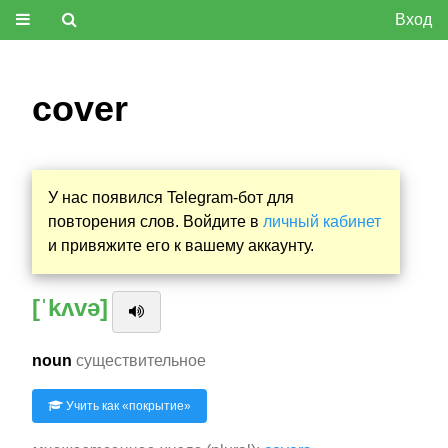
Вход
cover
У нас появился Telegram-бот для
повторения слов. Войдите в
личный кабинет
и привяжите его к вашему аккаунту.
[ˈkʌvə]
noun
существительное
Учить как «
покрытие
»