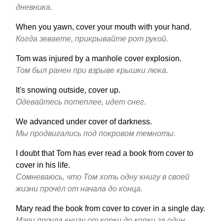
дневника.
When you yawn, cover your mouth with your hand.
Когда зеваете, прикрывайте рот рукой.
Tom was injured by a manhole cover explosion.
Том был ранен при взрыве крышки люка.
It's snowing outside, cover up.
Одевайтесь потеплее, идет снег.
We advanced under cover of darkness.
Мы продвигались под покровом темноты.
I doubt that Tom has ever read a book from cover to
cover in his life.
Сомневаюсь, что Том хоть одну книгу в своей
жизни прочёл от начала до конца.
Mary read the book from cover to cover in a single day.
Мэри прочла книгу от корки до корки за один