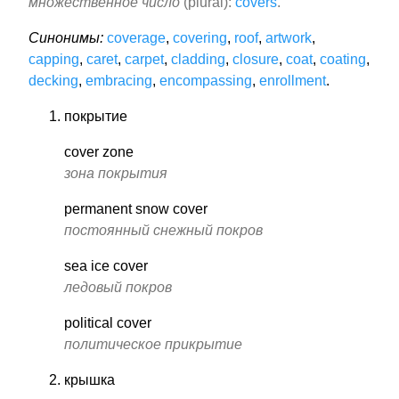
множественное число
(plural):
covers
.
Синонимы:
coverage
,
covering
,
roof
,
artwork
,
capping
,
caret
,
carpet
,
cladding
,
closure
,
coat
,
coating
,
decking
,
embracing
,
encompassing
,
enrollment
.
покрытие
cover zone
зона покрытия
permanent snow cover
постоянный снежный покров
sea ice cover
ледовый покров
political cover
политическое прикрытие
крышка