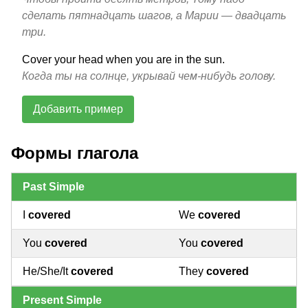
сделать пятнадцать шагов, а Марии — двадцать
три.
Cover your head when you are in the sun.
Когда ты на солнце, укрывай чем-нибудь голову.
Добавить пример
Формы глагола
Past Simple
I
covered
We
covered
You
covered
You
covered
He/She/It
covered
They
covered
Present Simple