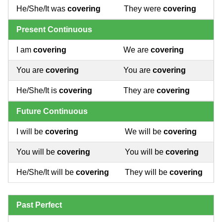
He/She/It was
covering
They were
covering
Present Continuous
I am
covering
We are
covering
You are
covering
You are
covering
He/She/It is
covering
They are
covering
Future Continuous
I will be
covering
We will be
covering
You will be
covering
You will be
covering
He/She/It will be
covering
They will be
covering
Past Perfect