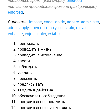
прошедшее время (past simple)
:
enforced
.
причастие прошедшего времени (past participle)
:
enforced
.
Синонимы:
impose
,
enact
,
abide
,
adhere
,
administer
,
adopt
,
apply
,
coerce
,
comply
,
constrain
,
dictate
,
enhance
,
enjoin
,
enter
,
establish
.
принуждать
проводить в жизнь
приводить в исполнение
ввести
соблюдать
усилить
применять
предписывать
вводить в действие
обеспечивать соблюдение
принудительно применять
принудительно осуществлять