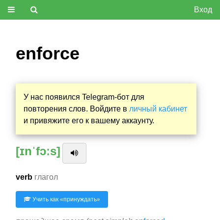
Вход
enforce
У нас появился Telegram-бот для
повторения слов. Войдите в
личный кабинет
и привяжите его к вашему аккаунту.
[ɪnˈfɔːs]
verb
глагол
Учить как «
принуждать
»