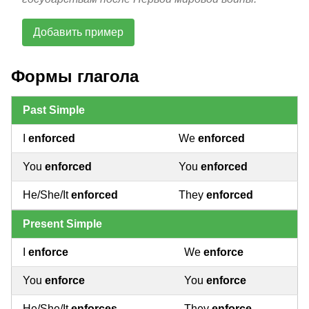
Добавить пример
Формы глагола
Past Simple
I
enforced
We
enforced
You
enforced
You
enforced
He/She/It
enforced
They
enforced
Present Simple
I
enforce
We
enforce
You
enforce
You
enforce
He/She/It
enforces
They
enforce