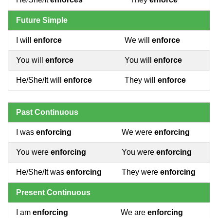
Future Simple
I will
enforce
We will
enforce
You will
enforce
You will
enforce
He/She/It will
enforce
They will
enforce
Past Continuous
I was
enforcing
We were
enforcing
You were
enforcing
You were
enforcing
He/She/It was
enforcing
They were
enforcing
Present Continuous
I am
enforcing
We are
enforcing