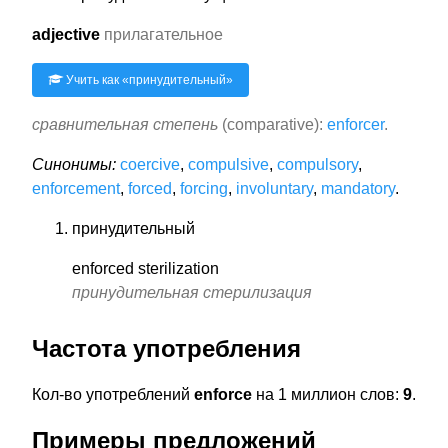
adjective
прилагательное
Учить как «
принудительный
»
сравнительная степень
(comparative):
enforcer
.
Синонимы:
coercive
,
compulsive
,
compulsory
,
enforcement
,
forced
,
forcing
,
involuntary
,
mandatory
.
принудительный
enforced sterilization
принудительная стерилизация
Частота употребления
Кол-во употреблений
enforce
на 1 миллион слов:
9
.
Примеры предложений