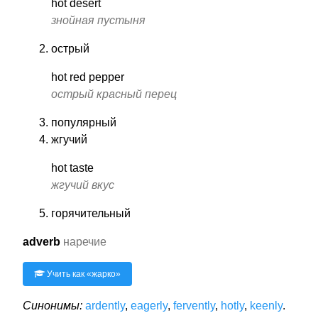
hot desert
знойная пустыня
острый
hot red pepper
острый красный перец
популярный
жгучий
hot taste
жгучий вкус
горячительный
adverb
наречие
Учить как «
жарко
»
Синонимы:
ardently
,
eagerly
,
fervently
,
hotly
,
keenly
.