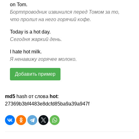
on Tom.
Бортпроводник извинился перед Томом за то,
что пролил на него горячий кофе.
Today is a hot day.
Сегодня жаркий день.
I hate hot milk.
Я ненавижу горячее молоко.
Добавить пример
md5
hash от слова
hot
:
27369b3bf4483e8dcfd85ba9a39a947f