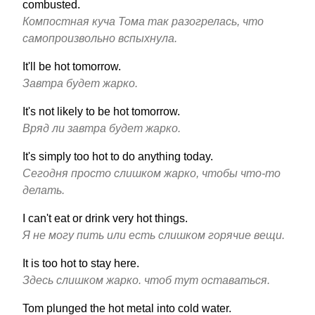
combusted.
Компостная куча Тома так разогрелась, что
самопроизвольно вспыхнула.
It'll be hot tomorrow.
Завтра будет жарко.
It's not likely to be hot tomorrow.
Вряд ли завтра будет жарко.
It's simply too hot to do anything today.
Сегодня просто слишком жарко, чтобы что-то
делать.
I can't eat or drink very hot things.
Я не могу пить или есть слишком горячие вещи.
It is too hot to stay here.
Здесь слишком жарко. чтоб тут оставаться.
Tom plunged the hot metal into cold water.