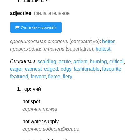
накалиться
adjective
прилагательное
Учить как «
горячий
»
сравнительная степень
(comparative):
hotter
.
превосходная степень
(superlative):
hottest
.
Синонимы:
scalding
,
acute
,
ardent
,
burning
,
critical
,
eager
,
earnest
,
edged
,
edgy
,
fashionable
,
favourite
,
featured
,
fervent
,
fierce
,
fiery
.
горячий
hot spot
горячая точка
hot water supply
горячее водоснабжение