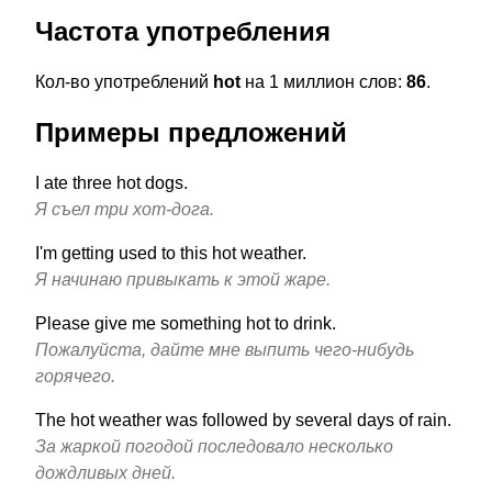
Частота употребления
Кол-во употреблений
hot
на 1 миллион слов:
86
.
Примеры предложений
I ate three hot dogs.
Я съел три хот-дога.
I'm getting used to this hot weather.
Я начинаю привыкать к этой жаре.
Please give me something hot to drink.
Пожалуйста, дайте мне выпить чего-нибудь
горячего.
The hot weather was followed by several days of rain.
Зa жаркой погодой последовало несколько
дождливых дней.