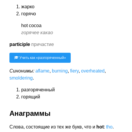
жарко
горячо
hot cocoa
горячее какао
participle
причастие
Учить как «
разгоряченный
»
Синонимы:
aflame
,
burning
,
fiery
,
overheated
,
smoldering
.
разгоряченный
горящий
Анаграммы
Слова, состоящие из тех же букв, что и
hot
:
tho
.