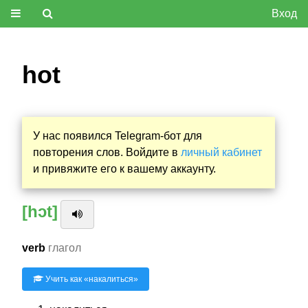
Вход
hot
У нас появился Telegram-бот для
повторения слов. Войдите в
личный кабинет
и привяжите его к вашему аккаунту.
[hɔt]
verb
глагол
Учить как «
накалиться
»