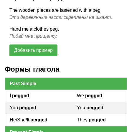
The wooden pieces are fastened with a peg.
Эти деревянные части скреплены на шкант.
Hand me a clothes peg.
Подай мне прищепку.
Добавить пример
Формы глагола
Past Simple
I
pegged
We
pegged
You
pegged
You
pegged
He/She/It
pegged
They
pegged