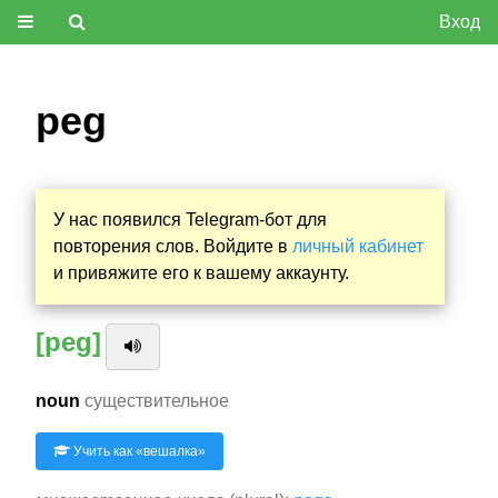
Вход
peg
У нас появился Telegram-бот для
повторения слов. Войдите в
личный кабинет
и привяжите его к вашему аккаунту.
[peg]
noun
существительное
Учить как «
вешалка
»