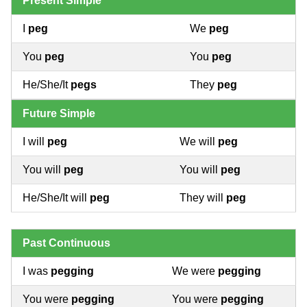
Present Simple
I
peg
We
peg
You
peg
You
peg
He/She/It
pegs
They
peg
Future Simple
I will
peg
We will
peg
You will
peg
You will
peg
He/She/It will
peg
They will
peg
Past Continuous
I was
pegging
We were
pegging
You were
pegging
You were
pegging