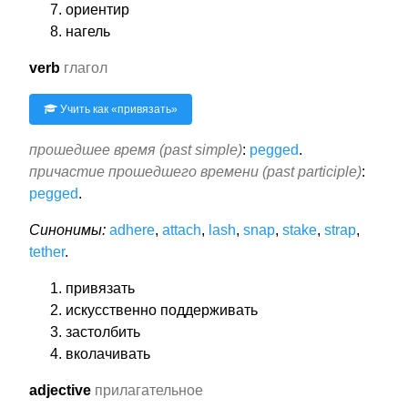
ориентир
нагель
verb
глагол
Учить как «
привязать
»
прошедшее время (past simple)
:
pegged
.
причастие прошедшего времени (past participle)
:
pegged
.
Синонимы:
adhere
,
attach
,
lash
,
snap
,
stake
,
strap
,
tether
.
привязать
искусственно поддерживать
застолбить
вколачивать
adjective
прилагательное