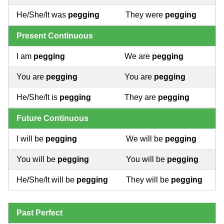
He/She/It was
pegging
They were
pegging
Present Continuous
I am
pegging
We are
pegging
You are
pegging
You are
pegging
He/She/It is
pegging
They are
pegging
Future Continuous
I will be
pegging
We will be
pegging
You will be
pegging
You will be
pegging
He/She/It will be
pegging
They will be
pegging
Past Perfect