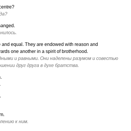
centre?
да?
hanged.
нилось.
e and equal. They are endowed with reason and
rds one another in a spirit of brotherhood.
ными и равными. Они наделены разумом и совестью
шении друг друга в духе братства.
.
.
.
m.
лению к ним.