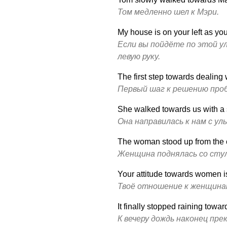
Том медленно шел к Мэри.
My house is on your left as you
Если вы пойдёте по этой ул
левую руку.
The first step towards dealing w
Первый шаг к решению про
She walked towards us with a 
Она направилась к нам с ул
The woman stood up from the c
Женщина поднялась со стул
Your attitude towards women is
Твоё отношение к женщина
It finally stopped raining towa
К вечеру дождь наконец пре