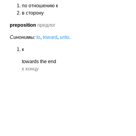
по отношению к
в сторону
preposition
предлог
Синонимы:
to
,
toward
,
unto
.
к
towards the end
к концу