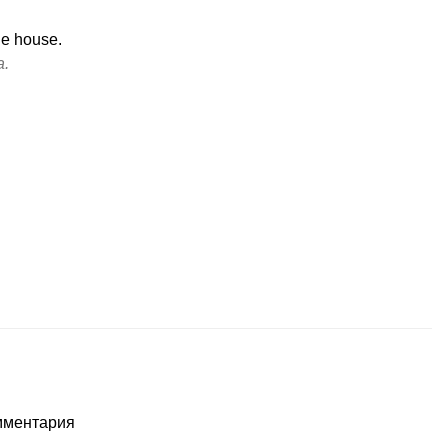
he house.
а.
омментария