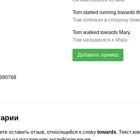
Tom started running towards t
Том побежал в сторону дом
Tom walked towards Mary.
Том направился к Мэри.
Добавить пример
e690768
тарии
ете оставить отзыв, относящийся к слову
towards
. Текст к
лько на русском или английском языке.