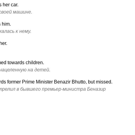
 her car.
 своей машине.
 him.
алась к нему.
her.
ed towards children.
нацеленную на детей.
ds former Prime Minister Benazir Bhutto, but missed.
трелил в бывшего премьер-министра Беназир