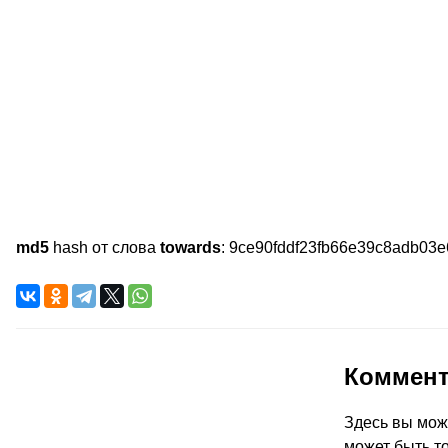
md5
hash от слова
towards
:
9ce90fddf23fb66e39c8adb03
Коммен
Здесь вы мож
может быть то