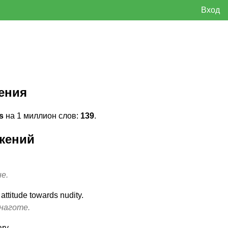
Вход
ения
s
на 1 миллион слов:
139
.
жений
е.
ttitude towards nudity.
наготе.
ry.