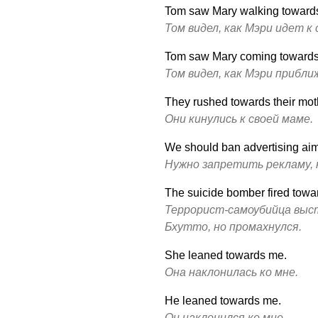
Tom saw Mary walking towards
Том видел, как Мэри идет к
Tom saw Mary coming towards
Том видел, как Мэри приближ
They rushed towards their mot
Они кинулись к своей маме.
We should ban advertising aim
Нужно запретить рекламу, 
The suicide bomber fired towar
Террорист-самоубийца выс
Бхутто, но промахнулся.
She leaned towards me.
Она наклонилась ко мне.
He leaned towards me.
Он наклонился ко мне.