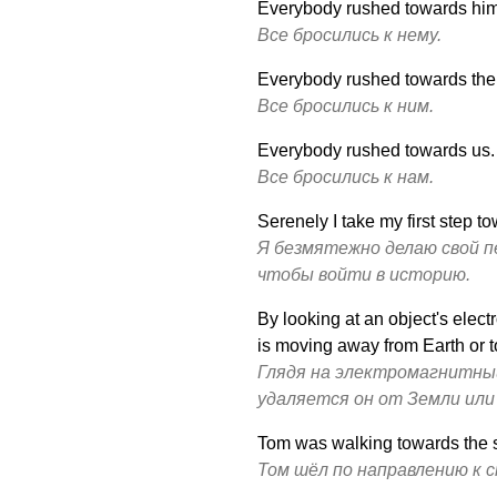
Everybody rushed towards him
Все бросились к нему.
Everybody rushed towards th
Все бросились к ним.
Everybody rushed towards us.
Все бросились к нам.
Serenely I take my first step to
Я безмятежно делаю свой пе
чтобы войти в историю.
By looking at an object's elect
is moving away from Earth or 
Глядя на электромагнитный
удаляется он от Земли или
Tom was walking towards the s
Том шёл по направлению к с