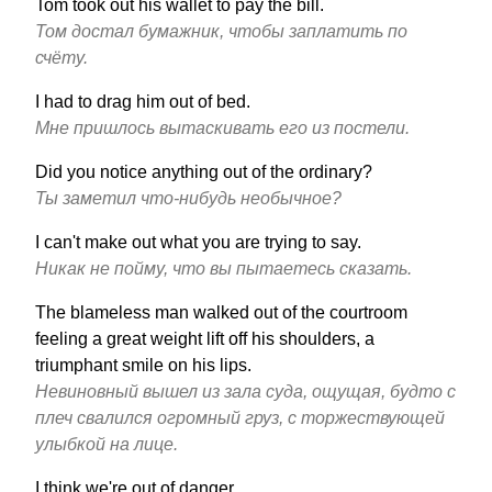
Tom took out his wallet to pay the bill.
Том достал бумажник, чтобы заплатить по
счёту.
I had to drag him out of bed.
Мне пришлось вытаскивать его из постели.
Did you notice anything out of the ordinary?
Ты заметил что-нибудь необычное?
I can't make out what you are trying to say.
Никак не пойму, что вы пытаетесь сказать.
The blameless man walked out of the courtroom
feeling a great weight lift off his shoulders, a
triumphant smile on his lips.
Невиновный вышел из зала суда, ощущая, будто с
плеч свалился огромный груз, с торжествующей
улыбкой на лице.
I think we're out of danger.