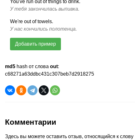
You've run out of things to drink.
У тебя закончилась выпивка.
We're out of towels.
У нас кончились полотенца.
Добавить пример
md5
hash от слова
out
:
c68271a63ddbc431c307beb7d2918275
Комментарии
Здесь вы можете оставить отзыв, относящийся к слову