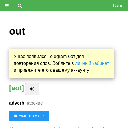
Вход
out
У нас появился Telegram-бот для
повторения слов. Войдите в
личный кабинет
и привяжите его к вашему аккаунту.
[aʊt]
adverb
наречие
Учить как «
вон
»