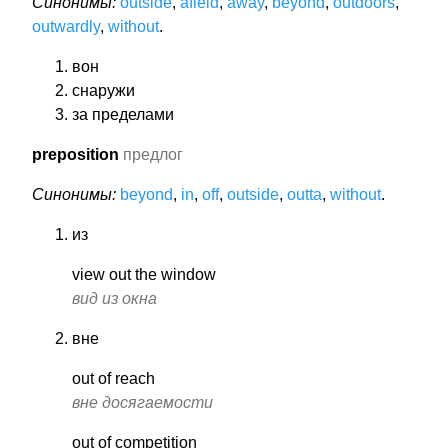
Синонимы:
outside
,
afield
,
away
,
beyond
,
outdoors
,
outwardly
,
without
.
вон
снаружи
за пределами
preposition
предлог
Синонимы:
beyond
,
in
,
off
,
outside
,
outta
,
without
.
из
view out the window
вид из окна
вне
out of reach
вне досягаемости
out of competition