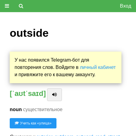
Вход
outside
У нас появился Telegram-бот для
повторения слов. Войдите в
личный кабинет
и привяжите его к вашему аккаунту.
[ˈaʊtˈsaɪd]
noun
существительное
Учить как «
улица
»