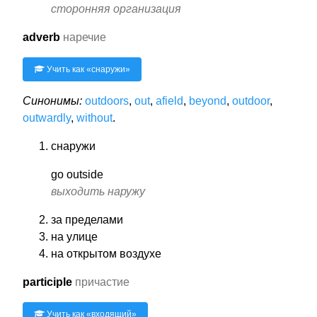
сторонняя организация
adverb
наречие
Учить как «
снаружи
»
Синонимы:
outdoors
,
out
,
afield
,
beyond
,
outdoor
,
outwardly
,
without
.
снаружи
go outside
выходить наружу
за пределами
на улице
на открытом воздухе
participle
причастие
Учить как «
входящий
»