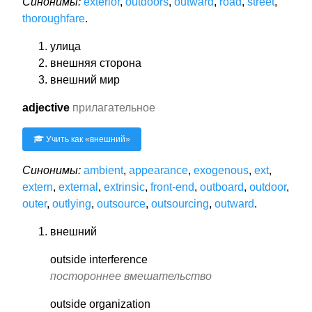
Синонимы:
exterior
,
outdoors
,
outward
,
road
,
street
,
thoroughfare
.
улица
внешняя сторона
внешний мир
adjective
прилагательное
Учить как «
внешний
»
Синонимы:
ambient
,
appearance
,
exogenous
,
ext
,
extern
,
external
,
extrinsic
,
front-end
,
outboard
,
outdoor
,
outer
,
outlying
,
outsource
,
outsourcing
,
outward
.
внешний
outside interference
постороннее вмешательство
outside organization