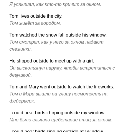
Я услышал, как кто-то кричит за окном.
Tom lives outside the city.
Том живёт за городом.
Tom watched the snow fall outside his window.
Том смотрел, как у него за окном падают
снежинки.
He slipped outside to meet up with a girl.
Он выскользнул наружу, чтобы встретиться с
девушкой.
Tom and Mary went outside to watch the fireworks.
Том и Мэри вышли на улицу посмотреть на
фейерверк.
I could hear birds chirping outside my window.
Мне было слышно щебетание птиц за окном.
I could hear birds singing outside my window.