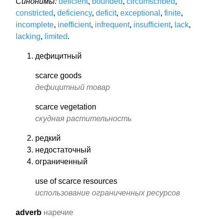
Синонимы:
deficient
,
bounded
,
circumscribed
,
constricted
,
deficiency
,
deficit
,
exceptional
,
finite
,
incomplete
,
inefficient
,
infrequent
,
insufficient
,
lack
,
lacking
,
limited
.
дефицитный
scarce goods
дефицитный товар
scarce vegetation
скудная растительность
редкий
недостаточный
ограниченный
use of scarce resources
использование ограниченных ресурсов
adverb
наречие