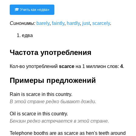
Учить как «
едва
»
Синонимы:
barely
,
faintly
,
hardly
,
just
,
scarcely
.
едва
Частота употребления
Кол-во употреблений
scarce
на 1 миллион слов:
4
.
Примеры предложений
Rain is scarce in this country.
В этой стране редко бывают дожди.
Oil is scarce in this country.
Бензин редко встречается в этой стране.
Telephone booths are as scarce as hen's teeth around