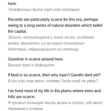
here.
Телефонных будок тут кот наплакал.
Records are particularly scarce for this era, perhaps
owing to a long series of natural disasters which befell
the capital.
Записи, относящиеся к этой эпохе, особенно
редки, вероятно, из-за серии стихийных
бедствий, обрушившихся на столицу.
Gasoline is scarce around here.
Бензин тут в дефиците.
If food is so scarce, then why hasn't Gandhi died yet?
Если еды так мало, почему Ганди ещё не умер?
I've lived most of my life in the plains where trees and
hills are scarce.
Я прожил большую часть жизни в степи, где мало
деревьев и холмов.