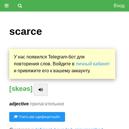
Вход
scarce
У нас появился Telegram-бот для
повторения слов. Войдите в
личный кабинет
и привяжите его к вашему аккаунту.
[skeəs]
adjective
прилагательное
Учить как «
дефицитный
»