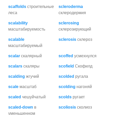
scaffolds
строительные
scleroderma
леса
склеродермия
scalability
sclerosing
масштабируемость
склерозирующий
scalable
sclerosis
склероз
масштабируемый
scalar
скалярный
scoffed
усмехнулся
scalars
скаляры
scofield
Скофилд
scalding
жгучий
scolded
ругала
scale
масштаб
scolding
нагоняй
scaled
чешуйчатый
scolds
ругает
scaled-down
в
scoliosis
сколиоз
уменьшенном