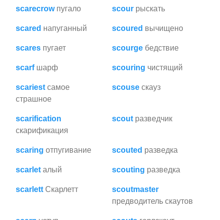
scarecrow
пугало
scour
рыскать
scared
напуганный
scoured
вычищено
scares
пугает
scourge
бедствие
scarf
шарф
scouring
чистящий
scariest
самое
scouse
скауз
страшное
scarification
scout
разведчик
скарификация
scaring
отпугивание
scouted
разведка
scarlet
алый
scouting
разведка
scarlett
Скарлетт
scoutmaster
предводитель скаутов