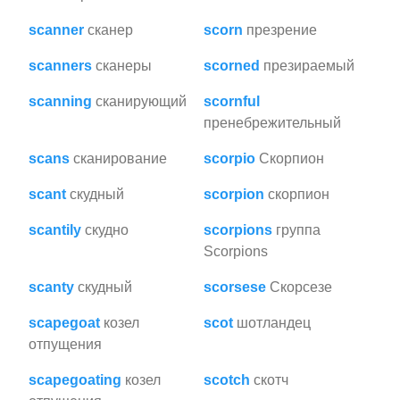
scanner
сканер
scorn
презрение
scanners
сканеры
scorned
презираемый
scanning
сканирующий
scornful
пренебрежительный
scans
сканирование
scorpio
Скорпион
scant
скудный
scorpion
скорпион
scantily
скудно
scorpions
группа
Scorpions
scanty
скудный
scorsese
Скорсезе
scapegoat
козел
scot
шотландец
отпущения
scapegoating
козел
scotch
скотч