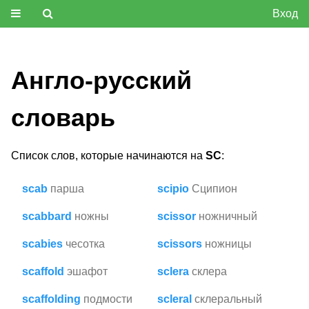
Вход
Англо-русский
словарь
Список слов, которые начинаются на
SC
:
scab
парша
scipio
Сципион
scabbard
ножны
scissor
ножничный
scabies
чесотка
scissors
ножницы
scaffold
эшафот
sclera
склера
scaffolding
подмости
scleral
склеральный