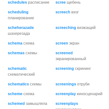
schedules
расписание
scree
щебень
scheduling
screech
визг
планирование
scheherazade
screeching
визжащий
шахерезада
schema
схема
screen
экран
schemas
схемы
screened
экранированный
schematic
screening
скрининг
схематический
schematics
схемы
screenings
отруби
scheme
схема
screenplay
киносценарий
schemed
замышляла
screenplays