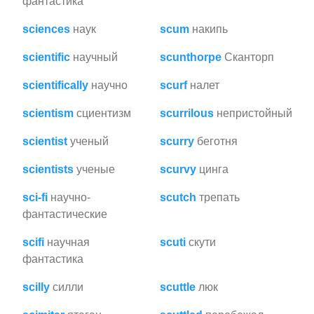
фантастика
sciences
наук
scum
накипь
scientific
научный
scunthorpe
Сканторп
scientifically
научно
scurf
налет
scientism
сциентизм
scurrilous
непристойный
scientist
ученый
scurry
беготня
scientists
ученые
scurvy
цинга
sci-fi
научно-
scutch
трепать
фантастические
scifi
научная
scuti
скути
фантастика
scilly
силли
scuttle
люк