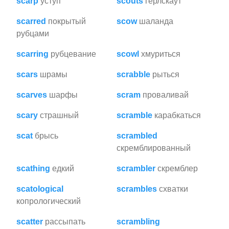
scarp
уступ
scouts
герлскаут
scarred
покрытый
scow
шаланда
рубцами
scarring
рубцевание
scowl
хмуриться
scars
шрамы
scrabble
рыться
scarves
шарфы
scram
проваливай
scary
страшный
scramble
карабкаться
scat
брысь
scrambled
скремблированный
scathing
едкий
scrambler
скремблер
scatological
scrambles
схватки
копрологический
scatter
рассыпать
scrambling