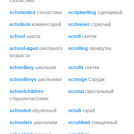
схоластика
scholastics
схоластика
scriptwriting
сценарный
scholium
комментарий
scrivener
стряпчий
school
школа
scroll
свиток
school-aged
школьного
scrolling
прокрутка
возраста
schoolboy
школьник
scrolls
свитки
schoolboys
школьники
scrooge
Скрудж
schoolchildren
scrotal
скротальный
старшеклассники
schooled
обученный
scrub
скраб
schoolers
школьники
scrubbed
очищенный