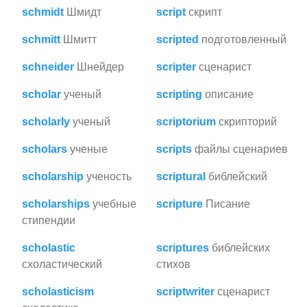
schmidt
Шмидт
script
скрипт
schmitt
Шмитт
scripted
подготовленный
schneider
Шнейдер
scripter
сценарист
scholar
ученый
scripting
описание
scholarly
ученый
scriptorium
скрипторий
scholars
ученые
scripts
файлы сценариев
scholarship
ученость
scriptural
библейский
scholarships
учебные
scripture
Писание
стипендии
scholastic
scriptures
библейских
схоластический
стихов
scholasticism
scriptwriter
сценарист