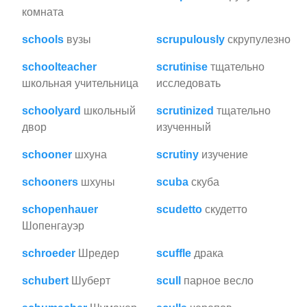
комната
schools
вузы
scrupulously
скрупулезно
schoolteacher
scrutinise
тщательно
школьная учительница
исследовать
schoolyard
школьный
scrutinized
тщательно
двор
изученный
schooner
шхуна
scrutiny
изучение
schooners
шхуны
scuba
скуба
schopenhauer
scudetto
скудетто
Шопенгауэр
schroeder
Шредер
scuffle
драка
schubert
Шуберт
scull
парное весло