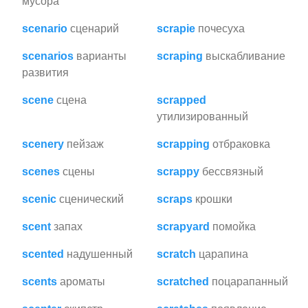
мусора
scenario
сценарий
scrapie
почесуха
scenarios
варианты
scraping
выскабливание
развития
scene
сцена
scrapped
утилизированный
scenery
пейзаж
scrapping
отбраковка
scenes
сцены
scrappy
бессвязный
scenic
сценический
scraps
крошки
scent
запах
scrapyard
помойка
scented
надушенный
scratch
царапина
scents
ароматы
scratched
поцарапанный