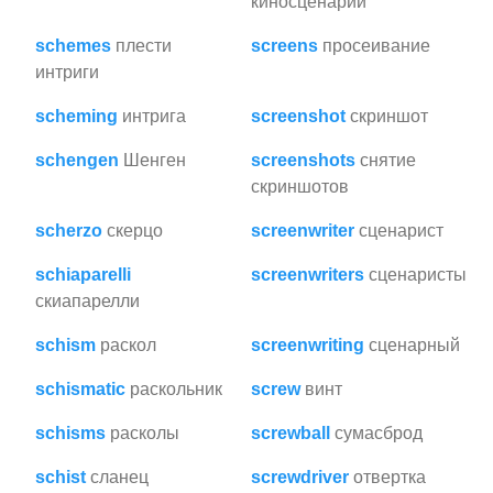
киносценарии
schemes
плести
screens
просеивание
интриги
scheming
интрига
screenshot
скриншот
schengen
Шенген
screenshots
снятие
скриншотов
scherzo
скерцо
screenwriter
сценарист
schiaparelli
screenwriters
сценаристы
скиапарелли
schism
раскол
screenwriting
сценарный
schismatic
раскольник
screw
винт
schisms
расколы
screwball
сумасброд
schist
сланец
screwdriver
отвертка