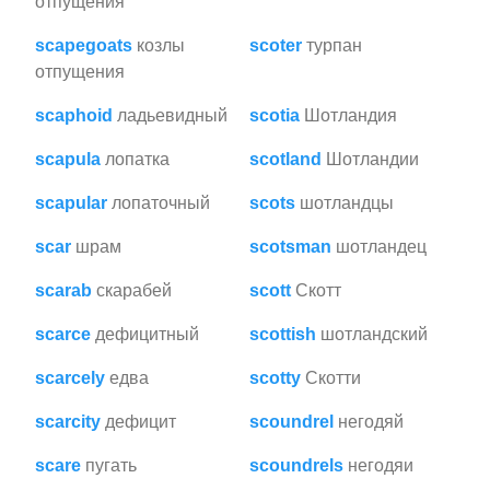
отпущения
scapegoats
козлы
scoter
турпан
отпущения
scaphoid
ладьевидный
scotia
Шотландия
scapula
лопатка
scotland
Шотландии
scapular
лопаточный
scots
шотландцы
scar
шрам
scotsman
шотландец
scarab
скарабей
scott
Скотт
scarce
дефицитный
scottish
шотландский
scarcely
едва
scotty
Скотти
scarcity
дефицит
scoundrel
негодяй
scare
пугать
scoundrels
негодяи