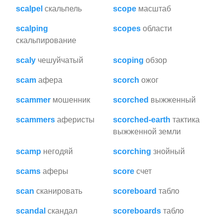
scalpel
скальпель
scope
масштаб
scalping
scopes
области
скальпирование
scaly
чешуйчатый
scoping
обзор
scam
афера
scorch
ожог
scammer
мошенник
scorched
выжженный
scammers
аферисты
scorched-earth
тактика
выжженной земли
scamp
негодяй
scorching
знойный
scams
аферы
score
счет
scan
сканировать
scoreboard
табло
scandal
скандал
scoreboards
табло