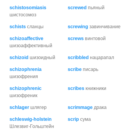
schistosomiasis
screwed
пьяный
шистосомоз
schists
сланцы
screwing
завинчивание
schizoaffective
screws
винтовой
шизоаффективный
schizoid
шизоидный
scribbled
нацарапал
schizophrenia
scribe
писарь
шизофрения
schizophrenic
scribes
книжники
шизофреник
schlager
шлягер
scrimmage
драка
schleswig-holstein
scrip
сума
Шлезвиг-Гольштейн