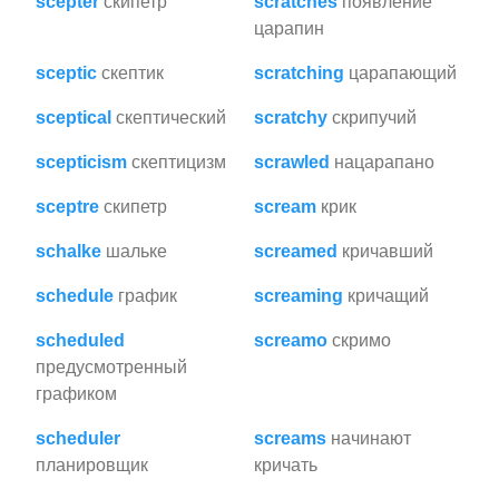
scepter
скипетр
scratches
появление
царапин
sceptic
скептик
scratching
царапающий
sceptical
скептический
scratchy
скрипучий
scepticism
скептицизм
scrawled
нацарапано
sceptre
скипетр
scream
крик
schalke
шальке
screamed
кричавший
schedule
график
screaming
кричащий
scheduled
screamo
скримо
предусмотренный
графиком
scheduler
screams
начинают
планировщик
кричать