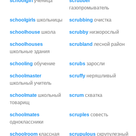
schoolgirl
ученица
scrubber
газопромыватель
schoolgirls
школьницы
scrubbing
очистка
schoolhouse
школа
scrubby
низкорослый
schoolhouses
scrubland
лесной район
школьные здания
schooling
обучение
scrubs
заросли
schoolmaster
scruffy
неряшливый
школьный учитель
schoolmate
школьный
scrum
схватка
товарищ
schoolmates
scruples
совесть
одноклассники
schoolroom
классная
scrupulous
скрупулезный