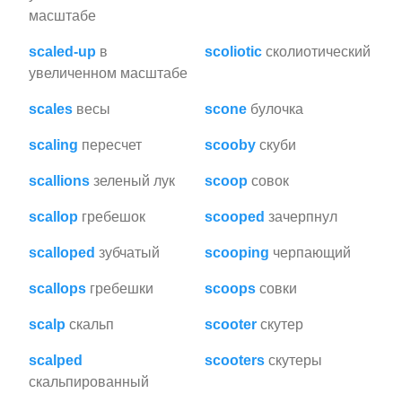
масштабе
scaled-up
в
scoliotic
сколиотический
увеличенном масштабе
scales
весы
scone
булочка
scaling
пересчет
scooby
скуби
scallions
зеленый лук
scoop
совок
scallop
гребешок
scooped
зачерпнул
scalloped
зубчатый
scooping
черпающий
scallops
гребешки
scoops
совки
scalp
скальп
scooter
скутер
scalped
scooters
скутеры
скальпированный