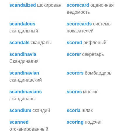
scandalized
шокирован
scorecard
оценочная
ведомость
scandalous
scorecards
системы
скандальный
показателей
scandals
скандалы
scored
рифленый
scandinavia
scorer
секретарь
Скандинавия
scandinavian
scorers
бомбардиры
скандинавский
scandinavians
scores
многие
скандинавы
scandium
скандий
scoria
шлак
scanned
scoring
подсчет
отсканированный