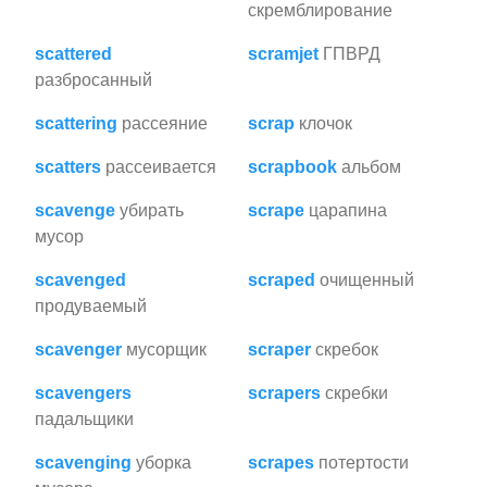
скремблирование
scattered
scramjet
ГПВРД
разбросанный
scattering
рассеяние
scrap
клочок
scatters
рассеивается
scrapbook
альбом
scavenge
убирать
scrape
царапина
мусор
scavenged
scraped
очищенный
продуваемый
scavenger
мусорщик
scraper
скребок
scavengers
scrapers
скребки
падальщики
scavenging
уборка
scrapes
потертости