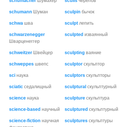
schumacher
Шумахер
sculls
черепов
schumann
Шуман
sculpin
бычок
schwa
шва
sculpt
лепить
schwarzenegger
sculpted
изваянный
Шварценеггер
schweitzer
Швейцер
sculpting
ваяние
schweppes
швепс
sculptor
скульптор
sci
наука
sculptors
скульпторы
sciatic
седалищный
sculptural
скульптурный
science
наука
sculpture
скульптура
science-based
научный
sculptured
скульптурный
science-fiction
научная
sculptures
скульптуры