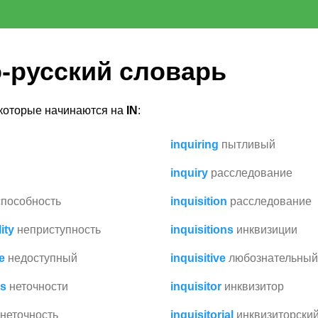
-русский словарь
 которые начинаются на
IN
:
inquiring
пытливый
inquiry
расследование
способность
inquisition
расследование
ity
неприступность
inquisitions
инквизиции
e
недоступный
inquisitive
любознательный
es
неточности
inquisitor
инквизитор
неточность
inquisitorial
инквизиторски