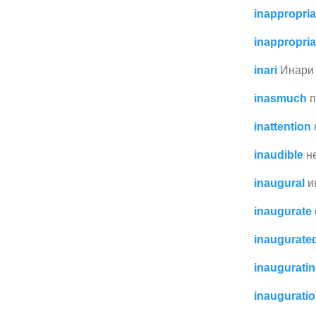
inappropria
inappropria
inari
Инари
inasmuch
п
inattention
inaudible
н
inaugural
и
inaugurate
inaugurate
inaugurati
inaugurati