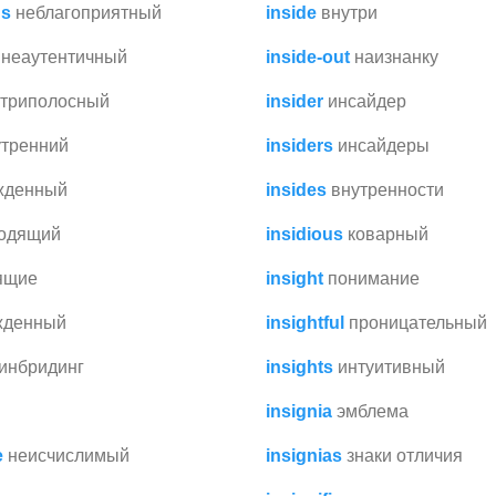
us
неблагоприятный
inside
внутри
неаутентичный
inside-out
наизнанку
утриполосный
insider
инсайдер
утренний
insiders
инсайдеры
жденный
insides
внутренности
одящий
insidious
коварный
ящие
insight
понимание
жденный
insightful
проницательный
инбридинг
insights
интуитивный
insignia
эмблема
e
неисчислимый
insignias
знаки отличия