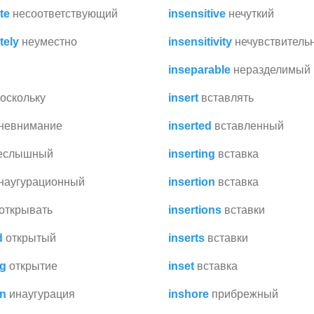
te
несоответствующий
insensitive
нечуткий
tely
неуместно
insensitivity
нечувствитель
inseparable
неразделимый
оскольку
insert
вставлять
невнимание
inserted
вставленный
еслышный
inserting
вставка
наугурационный
insertion
вставка
открывать
insertions
вставки
d
открытый
inserts
вставки
ng
открытие
inset
вставка
on
инаугурация
inshore
прибрежный