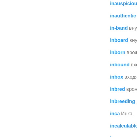
inauspicio
inauthentic
in-band
вн
inboard
вн
inborn
вро
inbound
вх
inbox
вход
inbred
вро
inbreeding
inca
Инка
incalculabl