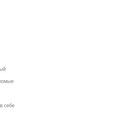
ный
екомые
в себе