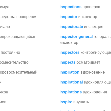
тимул
inspections
проверок
средства поощрения
inspector
инспектор
ачало
inspectorate
инспекция
епрекращающийся
inspector-general
генерал
инспектор
постоянно
inspectors
контролирующи
осмесительство
inspects
осматривает
кровосмесительный
inspiration
вдохновение
к
inspirational
вдохновляющ
чхон
inspirations
вдохновения
мов
inspire
внушать