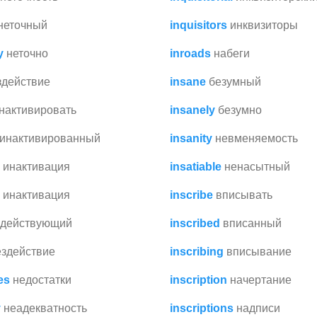
неточный
inquisitors
инквизиторы
y
неточно
inroads
набеги
здействие
insane
безумный
нактивировать
insanely
безумно
инактивированный
insanity
невменяемость
инактивация
insatiable
ненасытный
инактивация
inscribe
вписывать
здействующий
inscribed
вписанный
ездействие
inscribing
вписывание
es
недостатки
inscription
начертание
y
неадекватность
inscriptions
надписи