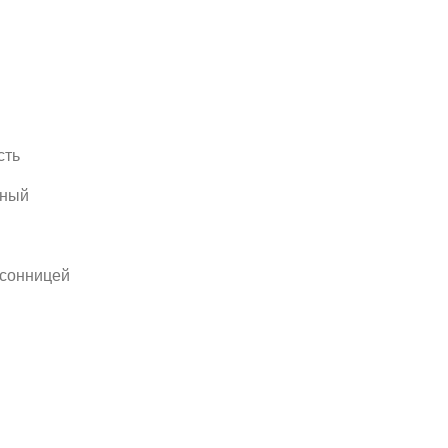
сть
бный
сонницей