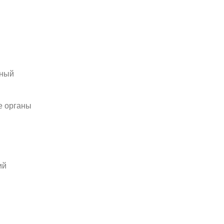
ьный
е органы
ий