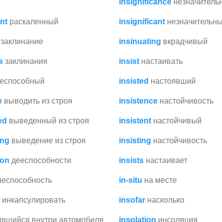
в
insignificance
незначитель
nt
раскаленный
insignificant
незначительн
заклинание
insinuating
вкрадчивый
s
заклинания
insist
настаивать
еспособный
insisted
настоявший
e
выводить из строя
insistence
настойчивость
ed
выведенный из строя
insistent
настойчивый
ing
выведение из строя
insisting
настойчивость
ion
дееспособности
insists
настаивает
неспособность
in-situ
на месте
инкапсулировать
insofar
насколько
дящийся внутри автомобиля
insolation
инсоляция