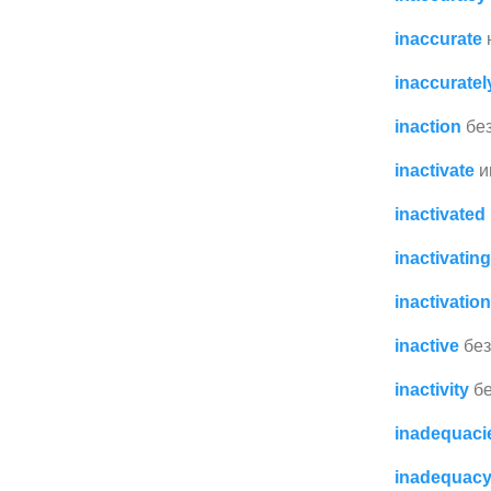
inaccurate
inaccuratel
inaction
бе
inactivate
и
inactivated
inactivating
inactivation
inactive
бе
inactivity
б
inadequaci
inadequac