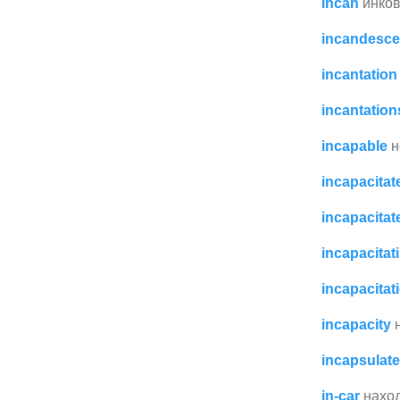
incan
инко
incandesce
incantation
incantation
incapable
н
incapacitat
incapacitat
incapacitat
incapacitat
incapacity
incapsulate
in-car
нахо