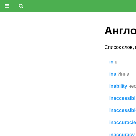
Англо
Список слов,
in
в
ina
Инна
inability
не
inaccessibil
inaccessibl
inaccuraci
inaccuracy