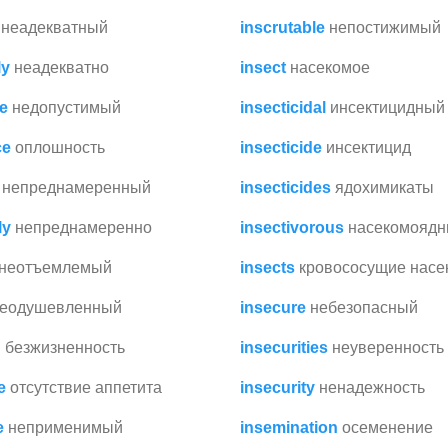
неадекватный
inscrutable
непостижимый
ly
неадекватно
insect
насекомое
e
недопустимый
insecticidal
инсектицидный
ce
оплошность
insecticide
инсектицид
непреднамеренный
insecticides
ядохимикаты
ly
непреднамеренно
insectivorous
насекомояд
неотъемлемый
insects
кровососущие нас
еодушевленный
insecure
небезопасный
n
безжизненность
insecurities
неуверенность 
e
отсутствие аппетита
insecurity
ненадежность
e
неприменимый
insemination
осеменение