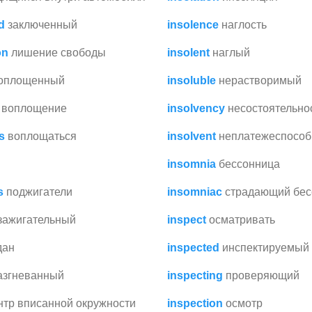
d
заключенный
insolence
наглость
on
лишение свободы
insolent
наглый
оплощенный
insoluble
нерастворимый
воплощение
insolvency
несостоятельно
s
воплощаться
insolvent
неплатежеспосо
insomnia
бессонница
s
поджигатели
insomniac
страдающий бес
зажигательный
inspect
осматривать
дан
inspected
инспектируемый
азгневанный
inspecting
проверяющий
нтр вписанной окружности
inspection
осмотр