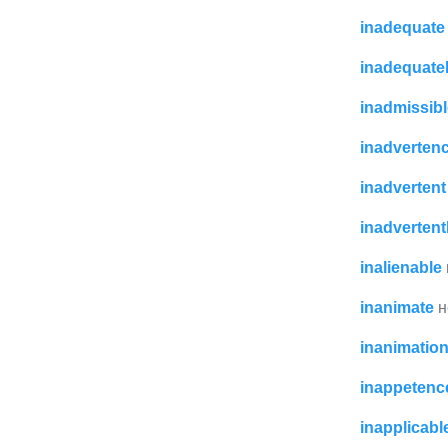
inadequate
inadequate
inadmissibl
inadverten
inadvertent
inadvertent
inalienable
inanimate
н
inanimatio
inappetenc
inapplicabl