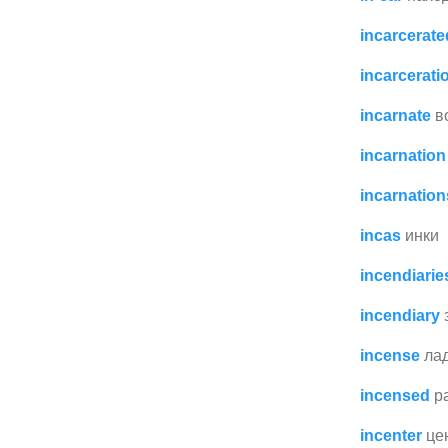
incarcerate
incarcerati
incarnate
в
incarnation
incarnation
incas
инки
incendiarie
incendiary
incense
ла
incensed
р
incenter
це