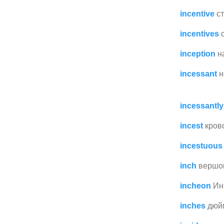
incentive
с
incentives
inception
н
incessant
н
incessantly
incest
кров
incestuous
inch
вершо
incheon
Ин
inches
дюй